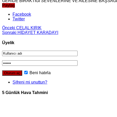
GERİDE BIRAKTIĞI SEVENLERİNE VE AİLESİNE BAŞSAĞLI
Paylaş
Facebook
Twitter
Önceki
CELAL KIRIK
Sonraki
HİDAYET KARADAYI
Üyelik
Beni hatırla
Şifreni mi unuttun?
5 Günlük Hava Tahmini