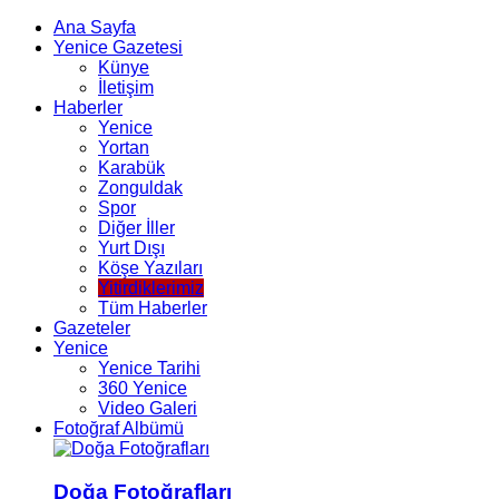
Ana Sayfa
Yenice Gazetesi
Künye
İletişim
Haberler
Yenice
Yortan
Karabük
Zonguldak
Spor
Diğer İller
Yurt Dışı
Köşe Yazıları
Yitirdiklerimiz
Tüm Haberler
Gazeteler
Yenice
Yenice Tarihi
360 Yenice
Video Galeri
Fotoğraf Albümü
Doğa Fotoğrafları