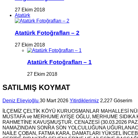
27 Ekim 2018
Atatürk
Atatürk Fotoğrafları – 2
27 Ekim 2018
Atatürk Fotoğrafları – 1
27 Ekim 2018
SATILMIŞ KOYMAT
Deniz Elieyioğlu
30 Mart 2026
Yitirdiklerimiz
2,227 Göserim
İLÇEMİZ ÇELTİK KÖYÜ KURUOSMANLAR MAHALLESİ NÜ
MUSTAFA ve MERHUME AYİŞE OĞLU, MERHUME SIDIKA KO
RAHMETİNE KAVUŞMUŞTUR. CENAZESİ (30.03.2026 PA
NAMAZINDAN SONRA SON YOLCULUĞUNA UĞURLANACAKT
NAİLE ÇOBAN, FATMA KARA, DAMATLARI YÜKSEL İNCE