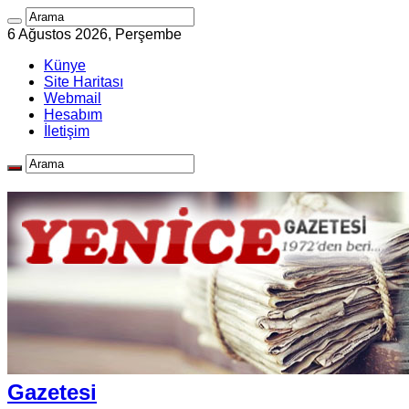
6 Ağustos 2026, Perşembe
Künye
Site Haritası
Webmail
Hesabım
İletişim
Gazetesi