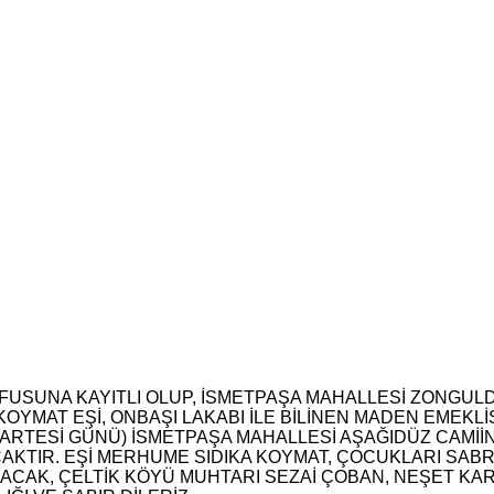
FUSUNA KAYITLI OLUP, İSMETPAŞA MAHALLESİ ZONGUL
YMAT EŞİ, ONBAŞI LAKABI İLE BİLİNEN MADEN EMEKLİS
ZARTESİ GÜNÜ) İSMETPAŞA MAHALLESİ AŞAĞIDÜZ CAMİ
IR. EŞİ MERHUME SIDIKA KOYMAT, ÇOCUKLARI SABRİ
BACAK, ÇELTİK KÖYÜ MUHTARI SEZAİ ÇOBAN, NEŞET KA