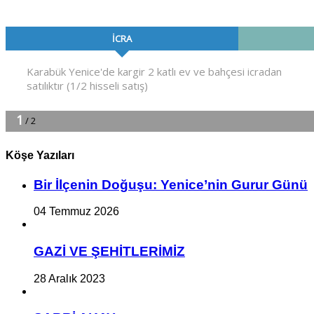
Köşe Yazıları
Bir İlçe­nin Do­ğu­şu: Ye­ni­ce’nin Gurur Günü
04 Temmuz 2026
GAZİ VE ŞEHİTLERİMİZ
28 Aralık 2023