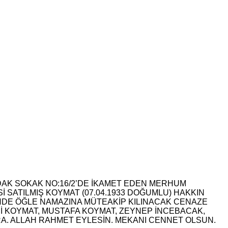
DAK SOKAK NO:16/2’DE İKAMET EDEN MERHUM
İ SATILMIŞ KOYMAT (07.04.1933 DOĞUMLU) HAKKIN
İNDE ÖĞLE NAMAZINA MÜTEAKİP KILINACAK CENAZE
 KOYMAT, MUSTAFA KOYMAT, ZEYNEP İNCEBACAK,
RA. ALLAH RAHMET EYLESİN. MEKANI CENNET OLSUN.