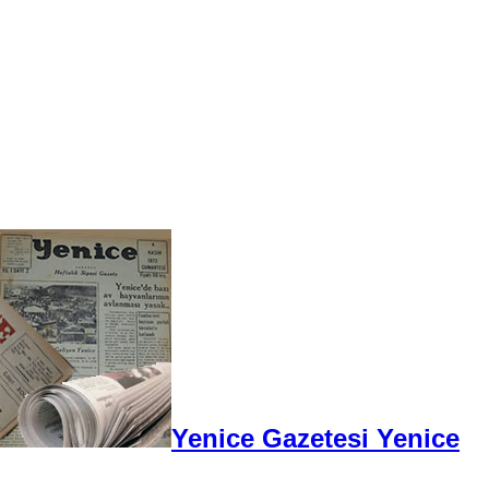
Yenice Gazetesi Yenice