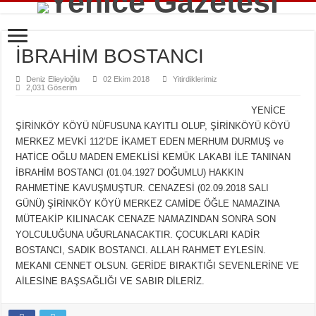
İBRAHİM BOSTANCI
Deniz Elieyioğlu
02 Ekim 2018
Yitirdiklerimiz
2,031 Göserim
YENİCE
ŞİRİNKÖY KÖYÜ NÜFUSUNA KAYITLI OLUP, ŞİRİNKÖYÜ KÖYÜ
MERKEZ MEVKİ 112’DE İKAMET EDEN MERHUM DURMUŞ ve
HATİCE OĞLU MADEN EMEKLİSİ KEMÜK LAKABI İLE TANINAN
İBRAHİM BOSTANCI (01.04.1927 DOĞUMLU) HAKKIN
RAHMETİNE KAVUŞMUŞTUR. CENAZESİ (02.09.2018 SALI
GÜNÜ) ŞİRİNKÖY KÖYÜ MERKEZ CAMİDE ÖĞLE NAMAZINA
MÜTEAKİP KILINACAK CENAZE NAMAZINDAN SONRA SON
YOLCULUĞUNA UĞURLANACAKTIR. ÇOCUKLARI KADİR
BOSTANCI, SADIK BOSTANCI. ALLAH RAHMET EYLESİN.
MEKANI CENNET OLSUN. GERİDE BIRAKTIĞI SEVENLERİNE VE
AİLESİNE BAŞSAĞLIĞI VE SABIR DİLERİZ.