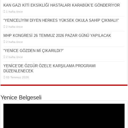
KAN GAZI KİTİ EKSİKLİĞİ HASTALARI KARABÜK’E GÖNDERİYOR
1 hafta önce
“YENİCELİYİM DİYEN HERKES YÜKSEK OKULA SAHİP ÇIKMALI!”
2 hafta önce
MHP KONGRESİ 26 TEMMUZ 2026 PAZAR GÜNÜ YAPILACAK
2 hafta önce
“YENİCE GÖZDEN Mİ ÇIKARILDI?”
2 hafta önce
YENİCE’DE ÖZGÜR ÖZEL’E KARŞILAMA PROGRAMI
DÜZENLENECEK
03 Temmuz 2026
Yenice Belgeseli