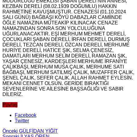
MÜDÜRLÜĞÜ EMEKLİSİ ŞABAN DERELİ’NİN ANNESİ,
KEZBAN DERELİ (08.02.1939 DOĞUMLU) HAKKIN
RAHMETİNE KAVUŞMUŞTUR. CENAZESİ (01.10.2024
SALI GÜNÜ) BAĞBAŞI KÖYÜ DABAZLAR CAMİİNDE
ÖĞLE NAMAZINA MÜTEAKİP KILINACAK CENAZE
NAMAZINDAN SONRA SON YOLCULUĞUNA
UĞURLANACAKTIR. EŞİ MERHUM MEHMET DERELİ,
ÇOCUKLARI ŞABAN DERELİ, İRFAN DERELİ, DURMUŞ
DERELİ, TEZCAN DERELİ, ÖZCAN DERELİ, MERHUME
HURİYE DERELİ, HATİCE ŞIK, SELMA ÇENESİZ,
DAMATLARI MERHUM SELİM DERELİ, RAMAZAN ŞIK,
YAŞAR ÇENESİZ, KARDEŞLERİ MERHUME İRFANİYE
ÇALIKBAŞI, MERHUM MUSA ÇALIK, MERHUME SATI
BAĞBAŞI, MERHUM SATILMIŞ ÇALIK, MUZAFFER ÇALIK,
ŞENEL ÇALIK, SEFER ÇALIK. ALLAH RAHMET EYLESİN.
MEKANI CENNET OLSUN. GERİDE BIRAKTIĞI
SEVENLERİNE VE AİLESİNE BAŞSAĞLIĞI VE SABIR
DİLERİZ.
Paylaş
Facebook
Twitter
Önceki
GÜLFİDAN YİĞİT
Sonraki
İLYAS ÖREN