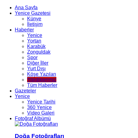
Ana Sayfa
Yenice Gazetesi
Künye
İletişim
Haberler
Yenice
Yortan
Karabük
Zonguldak
Spor
Diğer İller
Yurt Dışı
Köşe Yazıları
Yitirdiklerimiz
Tüm Haberler
Gazeteler
Yenice
Yenice Tarihi
360 Yenice
Video Galeri
Fotoğraf Albümü
Doğa Fotoğrafları