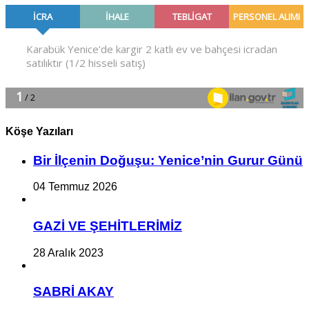
Köşe Yazıları
Bir İlçe­nin Do­ğu­şu: Ye­ni­ce’nin Gurur Günü
04 Temmuz 2026
GAZİ VE ŞEHİTLERİMİZ
28 Aralık 2023
SABRİ AKAY