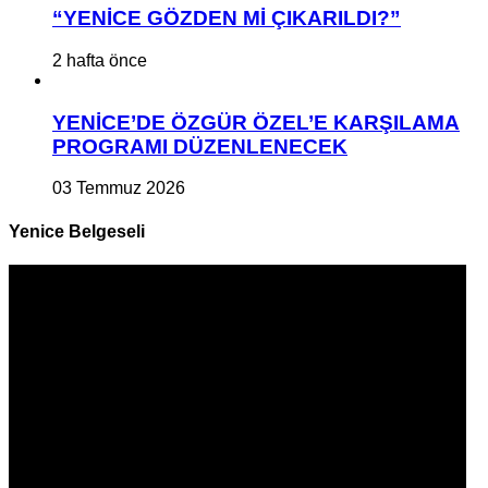
“YENİCE GÖZDEN Mİ ÇIKARILDI?”
2 hafta önce
YENİCE’DE ÖZGÜR ÖZEL’E KARŞILAMA
PROGRAMI DÜZENLENECEK
03 Temmuz 2026
Yenice Belgeseli