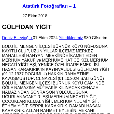
Atatürk Fotoğrafları – 1
27 Ekim 2018
GÜLFİDAN YİĞİT
Deniz Elieyioğlu
01 Ekim 2024
Yitirdiklerimiz
980 Göserim
BOLU İLİ MENGEN İLÇESİ BÜRNÜK KÖYÜ NÜFUSUNA
KAYITLI OLUP, UZUN YILLAR İLÇEMİZ MERKEZ
MAHALLESİ HANYANI MEVKİİNDE İKAMET EDEN
MERHUM YAKUP ve MERHUME HATİCE KIZI, MERHUM
NECATİ YİĞİT EŞİ, YENİCE ÖZEL İDARE EMEKLİSİ
HASAN KARAKIRIK’IN KAYINVALİDESİ GÜLFİDAN YİĞİT
(01.12.1937 DOĞUMLU) HAKKIN RAHMETİNE
KAVUŞMUŞTUR. CENAZESİ (01.10.2024 SALI GÜNÜ)
BOLU İLİ MENGEN İLÇESİ BÜRNÜK KÖYÜ CAMİİNDE
ÖĞLE NAMAZINA MÜTEAKİP KILINACAK CENAZE
NAMAZINDAN SONRA SON YOLCULUĞUNA
UĞURLANACAKTIR. EŞİ MERHUM NECATİ YİĞİT,
ÇOCUKLARI KEMAL YİĞİT, MERHUM NECMİ YİĞİT,
ETHEM YİĞİT, SERPİL KARAKIRIK, DAMADI HASAN
KARAKIRIK. ALLAH RAHMET EYLESİN. MEKANI