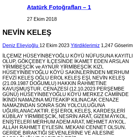
Atatürk Fotoğrafları – 1
27 Ekim 2018
NEVİN KELEŞ
Deniz Elieyioğlu
12 Ekim 2023
Yitirdiklerimiz
1,247 Göserim
İLÇEMİZ HÜSEYİNBEYOĞLU KÖYÜ NÜFUSUNA KAYITLI
OLUP, GÖKÇEBEY İLÇESİNDE İKAMET EDEN ARSLAN
YİRMİBEŞCİK ve AYNUR YİRMİBEŞCİK KIZI,
HÜSEYİNBEYOĞLU KÖYÜ SAKİNLERİNDEN MERHUM
FEVZİ KELEŞ OĞLU EROL KELEŞ EŞİ, NEVİN KELEŞ
(21.09.1987 DOĞUMLU) HAKKIN RAHMETİNE
KAVUŞMUŞTUR. CENAZESİ (12.10.2023 PERŞEMBE
GÜNÜ) HÜSEYİNBEYOĞLU KÖYÜ MERKEZ CAMİİNDE
İKİNDİ NAMAZINA MÜTEAKİP KILINACAK CENAZE
NAMAZINDAN SONRA SON YOLCULUĞUNA
UĞURLANACAKTIR. EŞİ EROL KELEŞ, KARDEŞLERİ
KÜBİLAY YİRMİBEŞCİK, NESRİN ARAT, GİZEM AYKOL,
ENİŞTELERİ MERHUM ADEM ARAT, MEHMET AYKOL.
ALLAH RAHMET EYLESİN. MEKANI CENNET OLSUN.
GERİDE BIRAKTIĞI SEVENLERİNE VE AİLESİNE