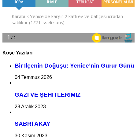
Köşe Yazıları
Bir İlçe­nin Do­ğu­şu: Ye­ni­ce’nin Gurur Günü
04 Temmuz 2026
GAZİ VE ŞEHİTLERİMİZ
28 Aralık 2023
SABRİ AKAY
30 Kasım 2023