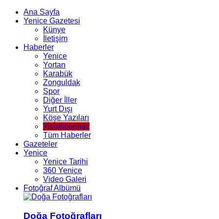
Ana Sayfa
Yenice Gazetesi
Künye
İletişim
Haberler
Yenice
Yortan
Karabük
Zonguldak
Spor
Diğer İller
Yurt Dışı
Köşe Yazıları
Yitirdiklerimiz
Tüm Haberler
Gazeteler
Yenice
Yenice Tarihi
360 Yenice
Video Galeri
Fotoğraf Albümü
Doğa Fotoğrafları