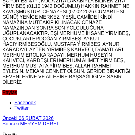
ŞOFÖR ESNAFI, KOCA ZİYA LAKABIYLA BİLİNEN ZİYA
YİRMİBEŞ (01.10.1942 DOĞUMLU) HAKKIN RAHMETİNE
KAVUŞMUŞTUR. CENAZESİ (07.02.2026 CUMARTESİ
GÜNÜ) YENİCE MERKEZ YEŞİL CAMİİDE İKİNDİ
NAMAZINA MÜTEAKİP KILINACAK CENAZE
NAMAZINDAN SONRA SON YOLCULUĞUNA
UĞURLANACAKTIR. EŞİ MERHUME İHSANE YİRMİBEŞ,
ÇOCUKLARI ERDOĞAN YİRMİBEŞ, AYKUT
HACIYİRMİBEŞOĞLU, MUSTAFA YİRMİBEŞ, AYNUR
KARADAYI, AYTEN YİRMİBEŞ KAHVECİ, DAMATLARI
MERHUM EROL KARADAYI, MERHUM HÜSEYİN
KAHVECİ, KARDEŞLERİ MERHUM AHMET YİRMİBEŞ,
MERHUM MUSTAFA YİRMİBEŞ. ALLAH RAHMET
EYLESİN. MEKANI CENNET OLSUN. GERİDE BIRAKTIĞI
SEVENLERİNE VE AİLESİNE BAŞSAĞLIĞI VE SABIR
DİLERİZ.
Paylaş
Facebook
Twitter
Önceki
06 ŞUBAT 2026
Sonraki
MERYEM DERELİ