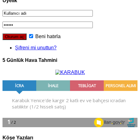
Üyelik
Beni hatırla
Şifreni mi unuttun?
5 Günlük Hava Tahmini
Köşe Yazıları