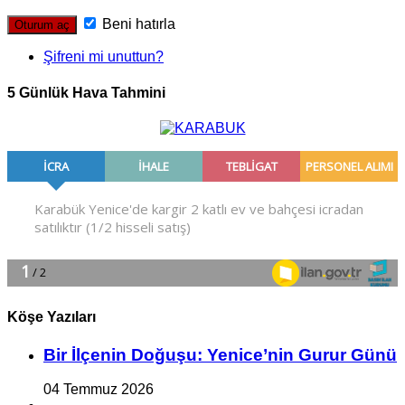
Beni hatırla
Şifreni mi unuttun?
5 Günlük Hava Tahmini
Köşe Yazıları
Bir İlçe­nin Do­ğu­şu: Ye­ni­ce’nin Gurur Günü
04 Temmuz 2026