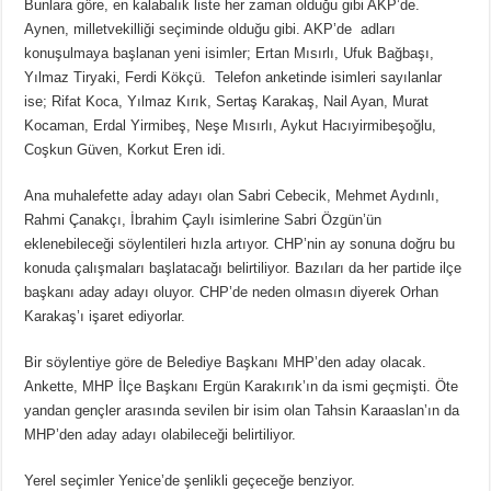
Bunlara göre, en kalabalık liste her zaman olduğu gibi AKP’de.
Aynen, milletvekilliği seçiminde olduğu gibi. AKP’de adları
konuşulmaya başlanan yeni isimler; Ertan Mısırlı, Ufuk Bağbaşı,
Yılmaz Tiryaki, Ferdi Kökçü. Telefon anketinde isimleri sayılanlar
ise; Rifat Koca, Yılmaz Kırık, Sertaş Karakaş, Nail Ayan, Murat
Kocaman, Erdal Yirmibeş, Neşe Mısırlı, Aykut Hacıyirmibeşoğlu,
Coşkun Güven, Korkut Eren idi.
Ana muhalefette aday adayı olan Sabri Cebecik, Mehmet Aydınlı,
Rahmi Çanakçı, İbrahim Çaylı isimlerine Sabri Özgün’ün
eklenebileceği söylentileri hızla artıyor. CHP’nin ay sonuna doğru bu
konuda çalışmaları başlatacağı belirtiliyor. Bazıları da her partide ilçe
başkanı aday adayı oluyor. CHP’de neden olmasın diyerek Orhan
Karakaş’ı işaret ediyorlar.
Bir söylentiye göre de Belediye Başkanı MHP’den aday olacak.
Ankette, MHP İlçe Başkanı Ergün Karakırık’ın da ismi geçmişti. Öte
yandan gençler arasında sevilen bir isim olan Tahsin Karaaslan’ın da
MHP’den aday adayı olabileceği belirtiliyor.
Yerel seçimler Yenice’de şenlikli geçeceğe benziyor.