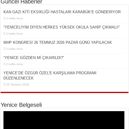
Güncel Haberler
KAN GAZI KİTİ EKSİKLİĞİ HASTALARI KARABÜK’E GÖNDERİYOR
2 hafta önce
“YENİCELİYİM DİYEN HERKES YÜKSEK OKULA SAHİP ÇIKMALI!”
2 hafta önce
MHP KONGRESİ 26 TEMMUZ 2026 PAZAR GÜNÜ YAPILACAK
2 hafta önce
“YENİCE GÖZDEN Mİ ÇIKARILDI?”
2 hafta önce
YENİCE’DE ÖZGÜR ÖZEL’E KARŞILAMA PROGRAMI
DÜZENLENECEK
03 Temmuz 2026
Yenice Belgeseli