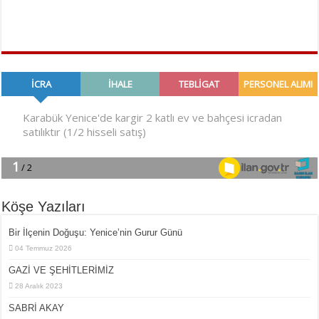
Köşe Yazıları
Bir İlçe­nin Do­ğu­şu: Ye­ni­ce’nin Gurur Günü
04 Temmuz 2026
GAZİ VE ŞEHİTLERİMİZ
28 Aralık 2023
SABRİ AKAY