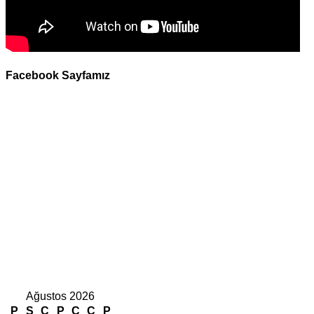
Facebook Sayfamız
Ağustos 2026
P
S
Ç
P
C
C
P