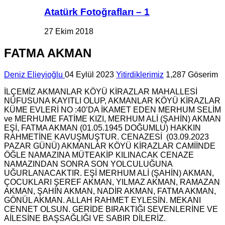
Atatürk Fotoğrafları – 1
27 Ekim 2018
FATMA AKMAN
Deniz Elieyioğlu
04 Eylül 2023
Yitirdiklerimiz
1,287 Göserim
İLÇEMİZ AKMANLAR KÖYÜ KİRAZLAR MAHALLESİ
NÜFUSUNA KAYITLI OLUP, AKMANLAR KÖYÜ KİRAZLAR
KÜME EVLERİ NO :40’DA İKAMET EDEN MERHUM SELİM
ve MERHUME FATİME KIZI, MERHUM ALİ (ŞAHİN) AKMAN
EŞİ, FATMA AKMAN (01.05.1945 DOĞUMLU) HAKKIN
RAHMETİNE KAVUŞMUŞTUR. CENAZESİ (03.09.2023
PAZAR GÜNÜ) AKMANLAR KÖYÜ KİRAZLAR CAMİİNDE
ÖĞLE NAMAZINA MÜTEAKİP KILINACAK CENAZE
NAMAZINDAN SONRA SON YOLCULUĞUNA
UĞURLANACAKTIR. EŞİ MERHUM ALİ (ŞAHİN) AKMAN,
ÇOCUKLARI ŞEREF AKMAN, YILMAZ AKMAN, RAMAZAN
AKMAN, ŞAHİN AKMAN, NADİR AKMAN, FATMA AKMAN,
GÖNÜL AKMAN. ALLAH RAHMET EYLESİN. MEKANI
CENNET OLSUN. GERİDE BIRAKTIĞI SEVENLERİNE VE
AİLESİNE BAŞSAĞLIĞI VE SABIR DİLERİZ.