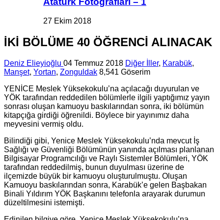
Atatürk Fotoğrafları – 1
27 Ekim 2018
İKİ BÖLÜME 40 ÖĞRENCİ ALINACAK
Deniz Elieyioğlu
04 Temmuz 2018
Diğer İller
,
Karabük
,
Manşet
,
Yortan
,
Zonguldak
8,541 Göserim
YENİCE Meslek Yüksekokulu’na açılacağı duyurulan ve
YÖK tarafından reddedilen bölümlerle ilgili yaptığımız yayın
sonrası oluşan kamuoyu baskılarından sonra, iki bölümün
kitapçığa girdiği öğrenildi. Böylece bir yayınımız daha
meyvesini vermiş oldu.
Bilindiği gibi, Yenice Meslek Yüksekokulu’nda mevcut İş
Sağlığı ve Güvenliği Bölümünün yanında açılması planlanan
Bilgisayar Programcılığı ve Raylı Sistemler Bölümleri, YÖK
tarafından reddedilmiş, bunun duyulması üzerine de
ilçemizde büyük bir kamuoyu oluşturulmuştu. Oluşan
Kamuoyu baskılarından sonra, Karabük’e gelen Başbakan
Binali Yıldırım YÖK Başkanını telefonla arayarak durumun
düzeltilmesini istemişti.
Edinilen bilgiye göre, Yenice Meslek Yüksekokulu’na