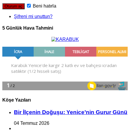
Beni hatırla
Şifreni mi unuttun?
5 Günlük Hava Tahmini
Köşe Yazıları
Bir İlçe­nin Do­ğu­şu: Ye­ni­ce’nin Gurur Günü
04 Temmuz 2026