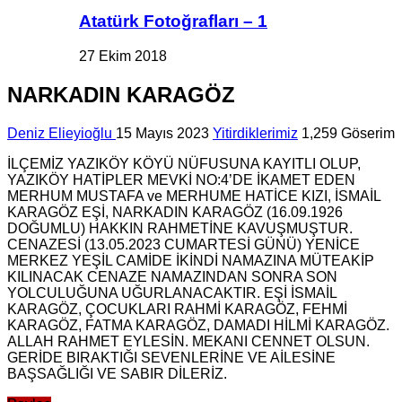
Atatürk Fotoğrafları – 1
27 Ekim 2018
NARKADIN KARAGÖZ
Deniz Elieyioğlu
15 Mayıs 2023
Yitirdiklerimiz
1,259 Göserim
İLÇEMİZ YAZIKÖY KÖYÜ NÜFUSUNA KAYITLI OLUP,
YAZIKÖY HATİPLER MEVKİ NO:4’DE İKAMET EDEN
MERHUM MUSTAFA ve MERHUME HATİCE KIZI, İSMAİL
KARAGÖZ EŞİ, NARKADIN KARAGÖZ (16.09.1926
DOĞUMLU) HAKKIN RAHMETİNE KAVUŞMUŞTUR.
CENAZESİ (13.05.2023 CUMARTESİ GÜNÜ) YENİCE
MERKEZ YEŞİL CAMİDE İKİNDİ NAMAZINA MÜTEAKİP
KILINACAK CENAZE NAMAZINDAN SONRA SON
YOLCULUĞUNA UĞURLANACAKTIR. EŞİ İSMAİL
KARAGÖZ, ÇOCUKLARI RAHMİ KARAGÖZ, FEHMİ
KARAGÖZ, FATMA KARAGÖZ, DAMADI HİLMİ KARAGÖZ.
ALLAH RAHMET EYLESİN. MEKANI CENNET OLSUN.
GERİDE BIRAKTIĞI SEVENLERİNE VE AİLESİNE
BAŞSAĞLIĞI VE SABIR DİLERİZ.