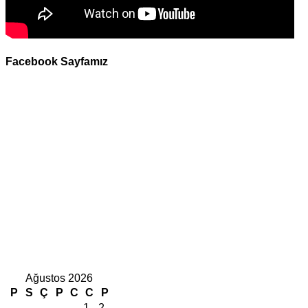
Facebook Sayfamız
Ağustos 2026
P
S
Ç
P
C
C
P
1
2