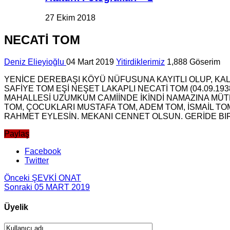
27 Ekim 2018
NECATİ TOM
Deniz Elieyioğlu
04 Mart 2019
Yitirdiklerimiz
1,888 Göserim
YENİCE DEREBAŞI KÖYÜ NÜFUSUNA KAYITLI OLUP, KA
SAFİYE TOM EŞİ NEŞET LAKAPLI NECATİ TOM (04.09.
MAHALLESİ UZUMKUM CAMİİNDE İKİNDİ NAMAZINA MÜ
TOM, ÇOCUKLARI MUSTAFA TOM, ADEM TOM, İSMAİL TO
RAHMET EYLESİN. MEKANI CENNET OLSUN. GERİDE BIRA
Paylaş
Facebook
Twitter
Önceki
ŞEVKİ ONAT
Sonraki
05 MART 2019
Üyelik