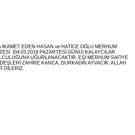
DA İKAMET EDEN HASAN ve HATİCE OĞLU MERHUM
ESİ (04.03.2019 PAZARTESİ GÜNÜ) KALAYCILAR
OLCULUĞUNA UĞURLANACAKTIR. EŞİ MERHUM SAFİYE
RDEŞLERİ ZAHİRE KANCA, DURKADIN AYVACIK. ALLAH
 DİLERİZ.