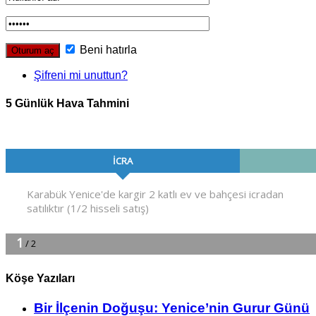
Beni hatırla
Şifreni mi unuttun?
5 Günlük Hava Tahmini
Köşe Yazıları
Bir İlçe­nin Do­ğu­şu: Ye­ni­ce’nin Gurur Günü