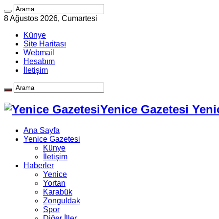
8 Ağustos 2026, Cumartesi
Künye
Site Haritası
Webmail
Hesabım
İletişim
Yenice Gazetesi Yeni
Ana Sayfa
Yenice Gazetesi
Künye
İletişim
Haberler
Yenice
Yortan
Karabük
Zonguldak
Spor
Diğer İller