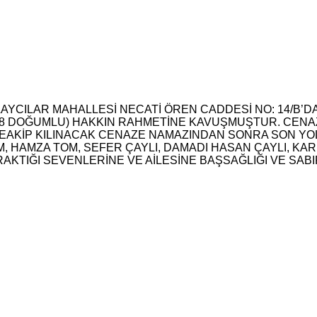
LAYCILAR MAHALLESİ NECATİ ÖREN CADDESİ NO: 14/B’
1938 DOĞUMLU) HAKKIN RAHMETİNE KAVUŞMUŞTUR. CENAZ
TEAKİP KILINACAK CENAZE NAMAZINDAN SONRA SON Y
M, HAMZA TOM, SEFER ÇAYLI, DAMADI HASAN ÇAYLI, KA
KTIĞI SEVENLERİNE VE AİLESİNE BAŞSAĞLIĞI VE SABIR