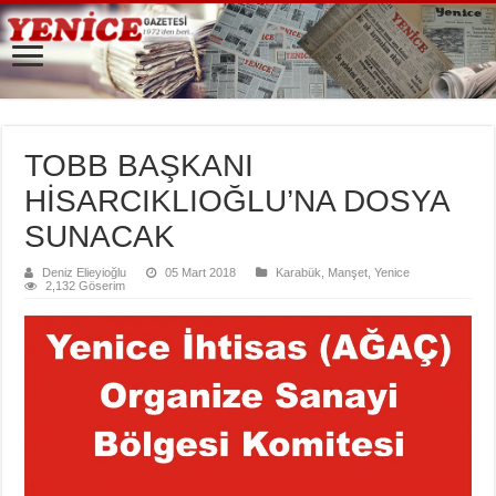
TOBB BAŞKANI
HİSARCIKLIOĞLU’NA DOSYA
SUNACAK
Deniz Elieyioğlu
05 Mart 2018
Karabük
,
Manşet
,
Yenice
2,132 Göserim