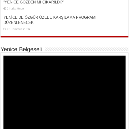
“YENİCE GÖZDEN Mİ ÇIKARILDI?”
2 hafta önce
YENİCE’DE ÖZGÜR ÖZEL’E KARŞILAMA PROGRAMI
DÜZENLENECEK
03 Temmuz 2026
Yenice Belgeseli