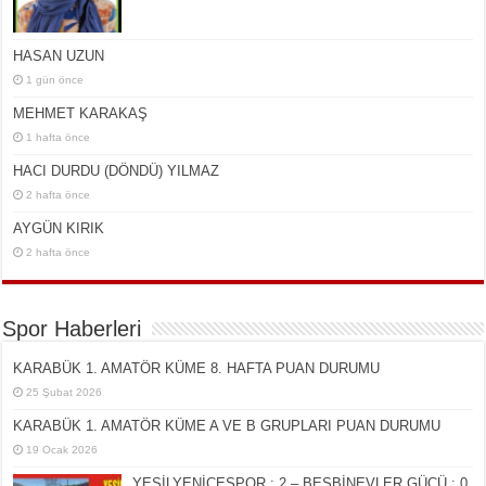
HASAN UZUN
1 gün önce
MEHMET KARAKAŞ
1 hafta önce
HACI DURDU (DÖNDÜ) YILMAZ
2 hafta önce
AYGÜN KIRIK
2 hafta önce
Spor Haberleri
KARABÜK 1. AMATÖR KÜME 8. HAFTA PUAN DURUMU
25 Şubat 2026
KARABÜK 1. AMATÖR KÜME A VE B GRUPLARI PUAN DURUMU
19 Ocak 2026
YEŞİLYENİCESPOR : 2 – BEŞBİNEVLER GÜCÜ : 0