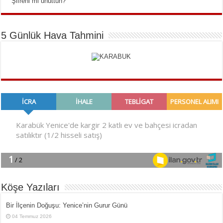
Şifreni mi unuttun?
5 Günlük Hava Tahmini
Köşe Yazıları
Bir İlçe­nin Do­ğu­şu: Ye­ni­ce’nin Gurur Günü
04 Temmuz 2026