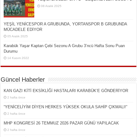
08 Aralık 2025
YEŞİL YENİCESPOR A GRUBUNDA, YORTANSPOR B GRUBUNDA
MÜCADELE EDİYOR
05 Aralık 2025
Karabük Yaşar Kaptan Çebi Sezonu A Grubu 3’ncü Hafta Sonu Puan
Durumu
14 Kasım 2022
Güncel Haberler
KAN GAZI KİTİ EKSİKLİĞİ HASTALARI KARABÜK’E GÖNDERİYOR
2 hafta önce
“YENİCELİYİM DİYEN HERKES YÜKSEK OKULA SAHİP ÇIKMALI!”
2 hafta önce
MHP KONGRESİ 26 TEMMUZ 2026 PAZAR GÜNÜ YAPILACAK
2 hafta önce