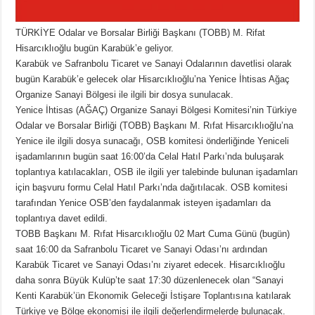
TÜRKİYE Odalar ve Borsalar Birliği Başkanı (TOBB) M. Rifat
Hisarcıklıoğlu bugün Karabük’e geliyor.
Karabük ve Safranbolu Ticaret ve Sanayi Odalarının davetlisi olarak
bugün Karabük’e gelecek olar Hisarcıklıoğlu’na Yenice İhtisas Ağaç
Organize Sanayi Bölgesi ile ilgili bir dosya sunulacak.
Yenice İhtisas (AĞAÇ) Organize Sanayi Bölgesi Komitesi’nin Türkiye
Odalar ve Borsalar Birliği (TOBB) Başkanı M. Rıfat Hisarcıklıoğlu’na
Yenice ile ilgili dosya sunacağı, OSB komitesi önderliğinde Yeniceli
işadamlarının bugün saat 16:00’da Celal Hatıl Parkı’nda buluşarak
toplantıya katılacakları, OSB ile ilgili yer talebinde bulunan işadamları
için başvuru formu Celal Hatıl Parkı’nda dağıtılacak. OSB komitesi
tarafından Yenice OSB’den faydalanmak isteyen işadamları da
toplantıya davet edildi.
TOBB Başkanı M. Rıfat Hisarcıklıoğlu 02 Mart Cuma Günü (bugün)
saat 16:00 da Safranbolu Ticaret ve Sanayi Odası’nı ardından
Karabük Ticaret ve Sanayi Odası’nı ziyaret edecek. Hisarcıklıoğlu
daha sonra Büyük Kulüp’te saat 17:30 düzenlenecek olan “Sanayi
Kenti Karabük’ün Ekonomik Geleceği İstişare Toplantısına katılarak
Türkiye ve Bölge ekonomisi ile ilgili değerlendirmelerde bulunacak.