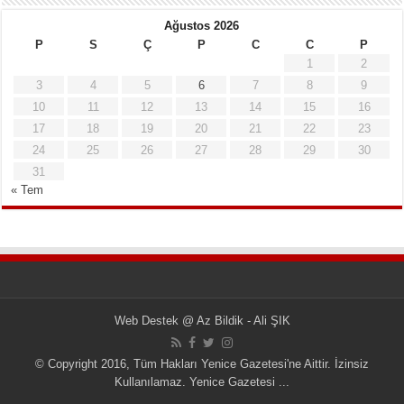
Ağustos 2026
P
S
Ç
P
C
C
P
1
2
3
4
5
6
7
8
9
10
11
12
13
14
15
16
17
18
19
20
21
22
23
24
25
26
27
28
29
30
31
« Tem
Web Destek
@
Az Bildik - Ali ŞIK
© Copyright 2016, Tüm Hakları Yenice Gazetesi'ne Aittir. İzinsiz
Kullanılamaz.
Yenice Gazetesi
...