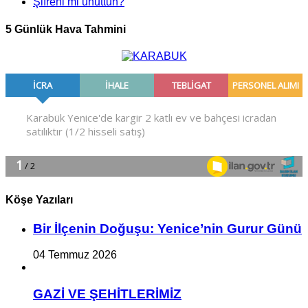
Şifreni mi unuttun?
5 Günlük Hava Tahmini
Köşe Yazıları
Bir İlçe­nin Do­ğu­şu: Ye­ni­ce’nin Gurur Günü
04 Temmuz 2026
GAZİ VE ŞEHİTLERİMİZ