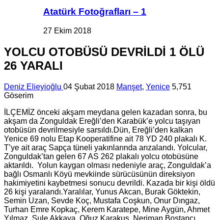
Atatürk Fotoğrafları – 1
27 Ekim 2018
YOLCU OTOBÜSÜ DEVRİLDİ 1 ÖLÜ
26 YARALI
Deniz Elieyioğlu
04 Şubat 2018
Manşet
,
Yenice
5,751
Göserim
İLÇEMİZ önceki akşam meydana gelen kazadan sonra, bu
akşam da Zonguldak Ereğli’den Karabük’e yolcu taşıyan
otobüsün devrilmesiyle sarsıldı.Dün, Ereğli’den kalkan
Yenice 69 nolu Etap Kooperatifine ait 78 YD 240 plakalı K.
T’ye ait araç Sapça tüneli yakınlarında arızalandı. Yolcular,
Zonguldak’tan gelen 67 AS 262 plakalı yolcu otobüsüne
aktarıldı. Yolun kaygan olması nedeniyle araç, Zonguldak’a
bağlı Osmanlı Köyü mevkiinde sürücüsünün direksiyon
hakimiyetini kaybetmesi sonucu devrildi. Kazada bir kişi öldü
26 kişi yaralandı.Yaralılar, Yunus Akcan, Burak Göktekin,
Semin Uzan, Sevde Koç, Mustafa Coşkun, Onur Dıngaz,
Turhan Emre Kopkaç, Kerem Karatepe, Mine Aygün, Ahmet
Yılmaz, Şule Akkaya, Oğuz Karakuş, Neriman Bostancı,