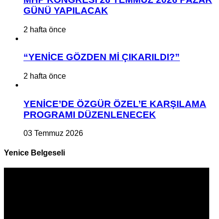
GÜNÜ YAPILACAK
2 hafta önce
“YENİCE GÖZDEN Mİ ÇIKARILDI?”
2 hafta önce
YENİCE’DE ÖZGÜR ÖZEL’E KARŞILAMA
PROGRAMI DÜZENLENECEK
03 Temmuz 2026
Yenice Belgeseli