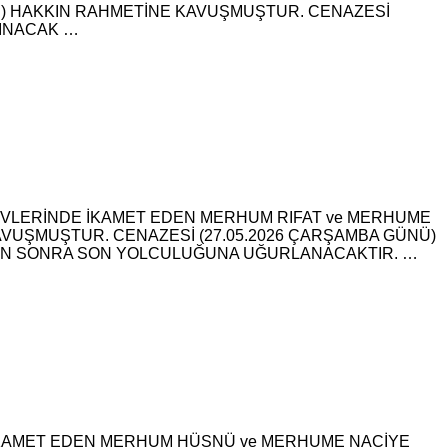
MLU) HAKKIN RAHMETİNE KAVUŞMUŞTUR. CENAZESİ
LINACAK …
EVLERİNDE İKAMET EDEN MERHUM RIFAT ve MERHUME
AVUŞMUŞTUR. CENAZESİ (27.05.2026 ÇARŞAMBA GÜNÜ)
DAN SONRA SON YOLCULUĞUNA UĞURLANACAKTIR. …
 İKAMET EDEN MERHUM HÜSNÜ ve MERHUME NACİYE