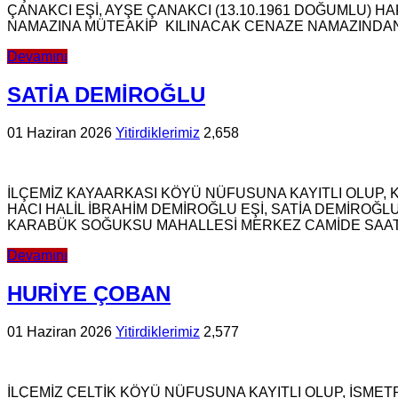
ÇANAKCI EŞİ, AYŞE ÇANAKCI (13.10.1961 DOĞUMLU) H
NAMAZINA MÜTEAKİP KILINACAK CENAZE NAMAZINDAN
Devamını
SATİA DEMİROĞLU
01 Haziran 2026
Yitirdiklerimiz
2,658
İLÇEMİZ KAYAARKASI KÖYÜ NÜFUSUNA KAYITLI OLUP,
HACI HALİL İBRAHİM DEMİROĞLU EŞİ, SATİA DEMİROĞL
KARABÜK SOĞUKSU MAHALLESİ MERKEZ CAMİDE SAAT:
Devamını
HURİYE ÇOBAN
01 Haziran 2026
Yitirdiklerimiz
2,577
İLÇEMİZ ÇELTİK KÖYÜ NÜFUSUNA KAYITLI OLUP, İSME