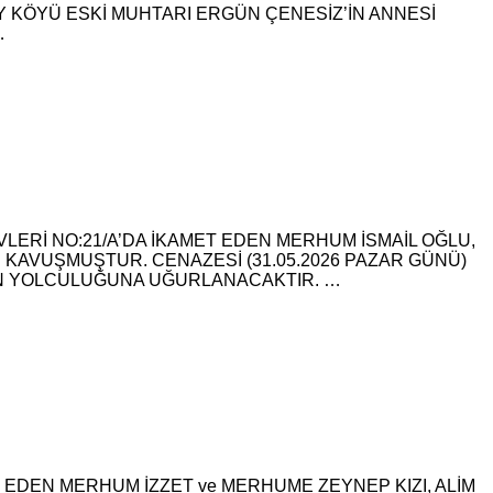
Y KÖYÜ ESKİ MUHTARI ERGÜN ÇENESİZ’İN ANNESİ
…
LERİ NO:21/A’DA İKAMET EDEN MERHUM İSMAİL OĞLU,
 KAVUŞMUŞTUR. CENAZESİ (31.05.2026 PAZAR GÜNÜ)
ON YOLCULUĞUNA UĞURLANACAKTIR. …
 EDEN MERHUM İZZET ve MERHUME ZEYNEP KIZI, ALİM