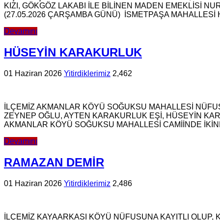
KIZI, GÖKGÖZ LAKABI İLE BİLİNEN MADEN EMEKLİSİ 
(27.05.2026 ÇARŞAMBA GÜNÜ) İSMETPAŞA MAHALLESİ H
Devamını
HÜSEYİN KARAKURLUK
01 Haziran 2026
Yitirdiklerimiz
2,462
İLÇEMİZ AKMANLAR KÖYÜ SOĞUKSU MAHALLESİ NÜFUS
ZEYNEP OĞLU, AYTEN KARAKURLUK EŞİ, HÜSEYİN KAR
AKMANLAR KÖYÜ SOĞUKSU MAHALLESİ CAMİİNDE İKİ
Devamını
RAMAZAN DEMİR
01 Haziran 2026
Yitirdiklerimiz
2,486
İLÇEMİZ KAYAARKASI KÖYÜ NÜFUSUNA KAYITLI OLUP