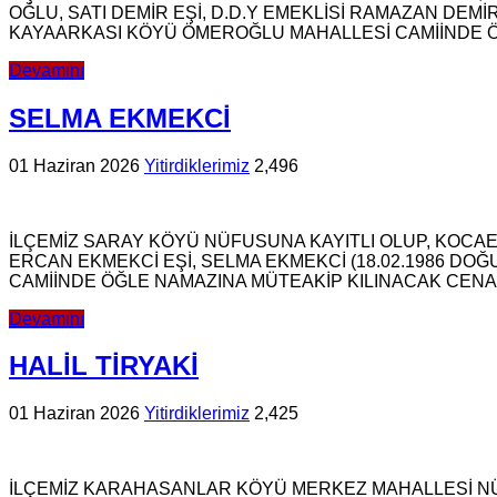
OĞLU, SATI DEMİR EŞİ, D.D.Y EMEKLİSİ RAMAZAN DEM
KAYAARKASI KÖYÜ ÖMEROĞLU MAHALLESİ CAMİİNDE 
Devamını
SELMA EKMEKCİ
01 Haziran 2026
Yitirdiklerimiz
2,496
İLÇEMİZ SARAY KÖYÜ NÜFUSUNA KAYITLI OLUP, KOCAELİ
ERCAN EKMEKCİ EŞİ, SELMA EKMEKCİ (18.02.1986 D
CAMİİNDE ÖĞLE NAMAZINA MÜTEAKİP KILINACAK CE
Devamını
HALİL TİRYAKİ
01 Haziran 2026
Yitirdiklerimiz
2,425
İLÇEMİZ KARAHASANLAR KÖYÜ MERKEZ MAHALLESİ NÜ