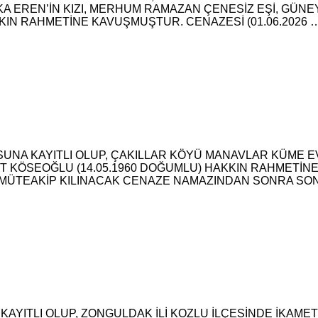
A EREN’İN KIZI, MERHUM RAMAZAN ÇENESİZ EŞİ, GÜNE
KKIN RAHMETİNE KAVUŞMUŞTUR. CENAZESİ (01.06.2026 
NA KAYITLI OLUP, ÇAKILLAR KÖYÜ MANAVLAR KÜME EV
T KÖSEOĞLU (14.05.1960 DOĞUMLU) HAKKIN RAHMETİNE
A MÜTEAKİP KILINACAK CENAZE NAMAZINDAN SONRA S
AYITLI OLUP, ZONGULDAK İLİ KOZLU İLÇESİNDE İKAMET