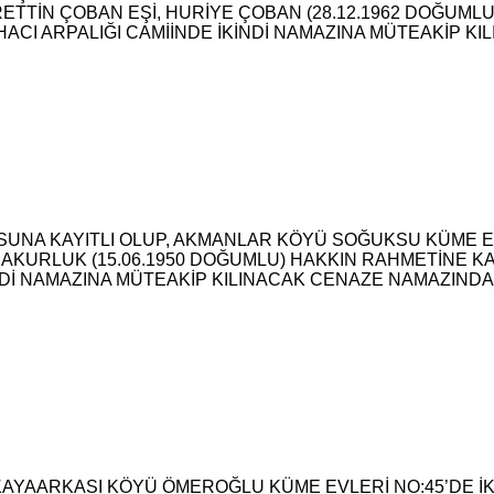
NURETTİN ÇOBAN EŞİ, HURİYE ÇOBAN (28.12.1962 DOĞU
ACI ARPALIĞI CAMİİNDE İKİNDİ NAMAZINA MÜTEAKİP KI
UNA KAYITLI OLUP, AKMANLAR KÖYÜ SOĞUKSU KÜME 
AKURLUK (15.06.1950 DOĞUMLU) HAKKIN RAHMETİNE K
NDİ NAMAZINA MÜTEAKİP KILINACAK CENAZE NAMAZIN
, KAYAARKASI KÖYÜ ÖMEROĞLU KÜME EVLERİ NO:45’DE