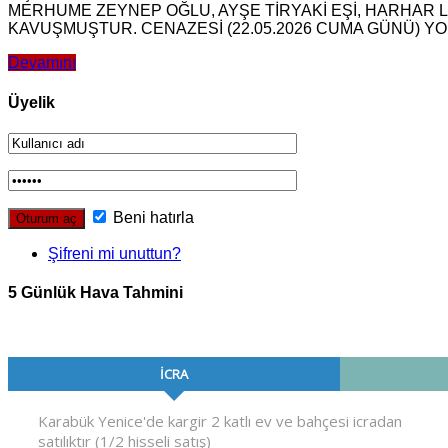
MERHUME ZEYNEP OĞLU, AYŞE TİRYAKİ EŞİ, HARHAR LA
KAVUŞMUŞTUR. CENAZESİ (22.05.2026 CUMA GÜNÜ) Y
Devamını
Üyelik
Beni hatırla
Şifreni mi unuttun?
5 Günlük Hava Tahmini