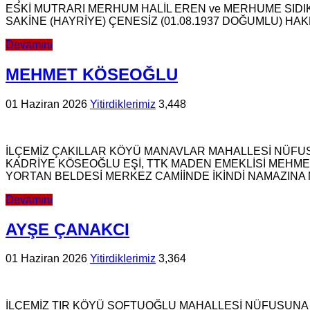
ESKİ MUTRARI MERHUM HALİL EREN ve MERHUME SIDIK
SAKİNE (HAYRİYE) ÇENESİZ (01.08.1937 DOĞUMLU) HA
Devamını
MEHMET KÖSEOĞLU
01 Haziran 2026
Yitirdiklerimiz
3,448
İLÇEMİZ ÇAKILLAR KÖYÜ MANAVLAR MAHALLESİ NÜFUSU
KADRİYE KÖSEOĞLU EŞİ, TTK MADEN EMEKLİSİ MEHME
YORTAN BELDESİ MERKEZ CAMİİNDE İKİNDİ NAMAZIN
Devamını
AYŞE ÇANAKCI
01 Haziran 2026
Yitirdiklerimiz
3,364
İLÇEMİZ TIR KÖYÜ SOFTUOĞLU MAHALLESİ NÜFUSUNA K