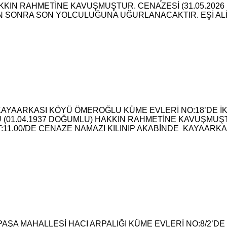
AKKIN RAHMETİNE KAVUŞMUŞTUR. CENAZESİ (31.05.2026
 SONRA SON YOLCULUĞUNA UĞURLANACAKTIR. EŞİ ALİ
 KAYAARKASI KÖYÜ ÖMEROĞLU KÜME EVLERİ NO:18’DE İ
U (01.04.1937 DOĞUMLU) HAKKIN RAHMETİNE KAVUŞMUŞT
11.00/DE CENAZE NAMAZI KILINIP AKABİNDE KAYAARK
TPAŞA MAHALLESİ HACI ARPALIĞI KÜME EVLERİ NO:8/2’