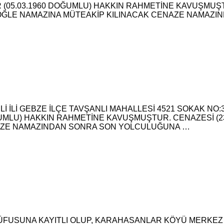
İR (05.03.1960 DOĞUMLU) HAKKIN RAHMETİNE KAVUŞMUŞ
ÖĞLE NAMAZINA MÜTEAKİP KILINACAK CENAZE NAMAZ
 İLİ GEBZE İLÇE TAVŞANLI MAHALLESİ 4521 SOKAK NO:3/
OĞUMLU) HAKKIN RAHMETİNE KAVUŞMUŞTUR. CENAZESİ (
NAZE NAMAZINDAN SONRA SON YOLCULUĞUNA …
FUSUNA KAYITLI OLUP, KARAHASANLAR KÖYÜ MERKEZ 