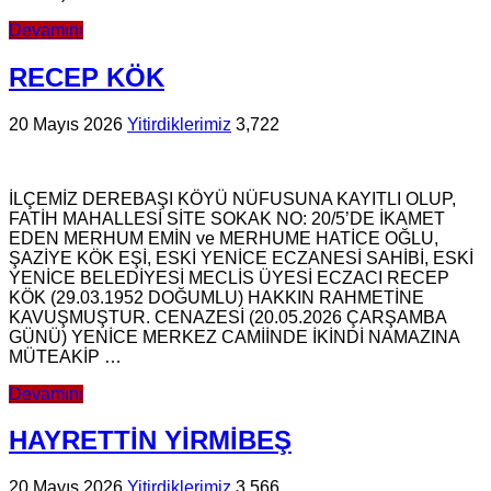
Devamını
RECEP KÖK
20 Mayıs 2026
Yitirdiklerimiz
3,722
İLÇEMİZ DEREBAŞI KÖYÜ NÜFUSUNA KAYITLI OLUP,
FATİH MAHALLESİ SİTE SOKAK NO: 20/5’DE İKAMET
EDEN MERHUM EMİN ve MERHUME HATİCE OĞLU,
ŞAZİYE KÖK EŞİ, ESKİ YENİCE ECZANESİ SAHİBİ, ESKİ
YENİCE BELEDİYESİ MECLİS ÜYESİ ECZACI RECEP
KÖK (29.03.1952 DOĞUMLU) HAKKIN RAHMETİNE
KAVUŞMUŞTUR. CENAZESİ (20.05.2026 ÇARŞAMBA
GÜNÜ) YENİCE MERKEZ CAMİİNDE İKİNDİ NAMAZINA
MÜTEAKİP …
Devamını
HAYRETTİN YİRMİBEŞ
20 Mayıs 2026
Yitirdiklerimiz
3,566