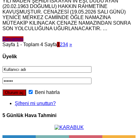
YILI MADEN ŞEHİDİ İSA AYAN’IN EŞİ, DUDU AYAN
(20.02.1963 DOĞUMLU) HAKKIN RAHMETİNE
KAVUŞMUŞTUR. CENAZESİ (19.05.2026 SALI GÜNÜ)
YENİCE MERKEZ CAMİİNDE ÖĞLE NAMAZINA
MÜTEAKİP KILINACAK CENAZE NAMAZINDAN SONRA
SON YOLCULUĞUNA UĞURLANACAKTIR. …
Devamını
Sayfa 1 - Toplam 4 Sayfa
1
2
3
4
»
Üyelik
Beni hatırla
Şifreni mi unuttun?
5 Günlük Hava Tahmini