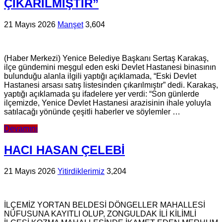
ÇIKARILMIŞTIR”
21 Mayıs 2026
Manşet
3,604
(Haber Merkezi) Yenice Belediye Başkanı Sertaş Karakaş,
ilçe gündemini meşgul eden eski Devlet Hastanesi binasının
bulunduğu alanla ilgili yaptığı açıklamada, “Eski Devlet
Hastanesi arsası satış listesinden çıkarılmıştır” dedi. Karakaş,
yaptığı açıklamada şu ifadelere yer verdi: “Son günlerde
ilçemizde, Yenice Devlet Hastanesi arazisinin ihale yoluyla
satılacağı yönünde çeşitli haberler ve söylemler …
Devamını
HACI HASAN ÇELEBİ
21 Mayıs 2026
Yitirdiklerimiz
3,204
İLÇEMİZ YORTAN BELDESİ DÖNGELLER MAHALLESİ
NÜFUSUNA KAYITLI OLUP, ZONGULDAK İLİ KİLİMLİ