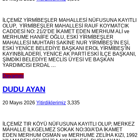
İLÇEMİZ YİRMİBEŞLER MAHALLESİ NÜFUSUNA KAYITLI
OLUP, YİRMİBEŞLER MAHALLESİ RAUF KOYMATCIK
CADDESİ NO: 21/2’DE İKAMET EDEN MERHUM ALİ ve
MERHUME HANİFE OĞLU, ESKİ YİRMİBEŞLER
MAHALLESİ MUHTARI SAKİNE NUR YİRMİBEŞ’İN EŞİ,
ESKİ YENİCE BELEDİYE BAŞKANI EROL YİRMİBEŞ’İN
KAYINBİLADERİ, YENİCE AK PARTİ ESKİ İLÇE BAŞKANI,
ŞİMDİKİ BELEDİYE MECLİS ÜYESİ VE BAŞKAN
YARDIMCISI ERDAL …
Devamını
DUDU AYAN
20 Mayıs 2026
Yitirdiklerimiz
3,335
İLÇEMİZ TIR KÖYÜ NÜFUSUNA KAYITLI OLUP, MERKEZ
MAHALLE İLKGELMEZ SOKAK NO:30/A’DA İKAMET
EDEN MERHUM OSMAN ve MERHUME ZELİHA KIZI, 1992