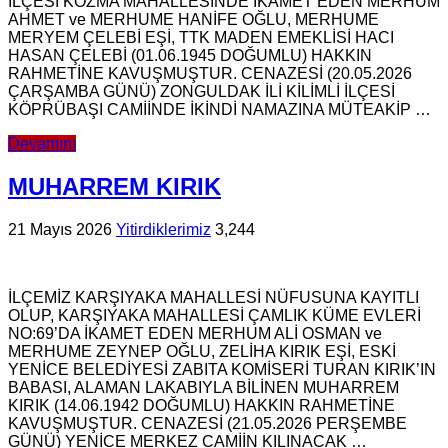
İLÇESİ KOZMA MAHALLESİNDE İKAMET EDEN MERHUM
AHMET ve MERHUME HANİFE OĞLU, MERHUME
MERYEM ÇELEBİ EŞİ, TTK MADEN EMEKLİSİ HACI
HASAN ÇELEBİ (01.06.1945 DOĞUMLU) HAKKIN
RAHMETİNE KAVUŞMUŞTUR. CENAZESİ (20.05.2026
ÇARŞAMBA GÜNÜ) ZONGULDAK İLİ KİLİMLİ İLÇESİ
KÖPRÜBAŞI CAMİİNDE İKİNDİ NAMAZINA MÜTEAKİP …
Devamını
MUHARREM KIRIK
21 Mayıs 2026
Yitirdiklerimiz
3,244
İLÇEMİZ KARŞIYAKA MAHALLESİ NÜFUSUNA KAYITLI
OLUP, KARŞIYAKA MAHALLESİ ÇAMLIK KÜME EVLERİ
NO:69’DA İKAMET EDEN MERHUM ALİ OSMAN ve
MERHUME ZEYNEP OĞLU, ZELİHA KIRIK EŞİ, ESKİ
YENİCE BELEDİYESİ ZABITA KOMİSERİ TURAN KIRIK’IN
BABASI, ALAMAN LAKABIYLA BİLİNEN MUHARREM
KIRIK (14.06.1942 DOĞUMLU) HAKKIN RAHMETİNE
KAVUŞMUŞTUR. CENAZESİ (21.05.2026 PERŞEMBE
GÜNÜ) YENİCE MERKEZ CAMİİN KILINACAK …