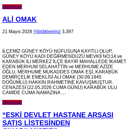
Devamını
ALİ OMAK
21 Mayıs 2026
Yitirdiklerimiz
3,397
İLÇEMİZ GÜNEY KÖYÜ NÜFUSUNA KAYITLI OLUP,
GÜNEY KÖYÜ KADI DEĞİRMENDÜZÜ MEVKİİ NO:14 ve
KARABÜK İLİ MERKEZ İLÇE BAYIR MAHALLEDE İKAMET
EDEN MERHUM SELAHATTİN ve MERHUME AZİZE
OĞLU, MERHUME MUKADDES OMAK EŞİ, KARABÜK
DEMİRÇELİK EMEKLİSİ ALİ OMAK (30.09.1945
DOĞUMLU) HAKKIN RAHMETİNE KAVUŞMUŞTUR.
CENAZESİ (22.05.2026 CUMA GÜNÜ) KARABÜK ULU
CAMİDE CUMA NAMAZINA …
Devamını
“ESKİ DEVLET HASTANE ARSASI
SATIŞ LİSTESİNDEN