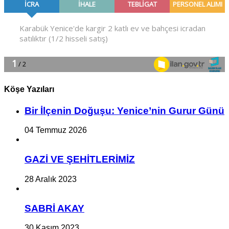
Köşe Yazıları
Bir İlçe­nin Do­ğu­şu: Ye­ni­ce’nin Gurur Günü
04 Temmuz 2026
GAZİ VE ŞEHİTLERİMİZ
28 Aralık 2023
SABRİ AKAY
30 Kasım 2023