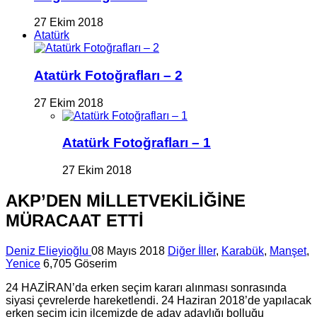
27 Ekim 2018
Atatürk
Atatürk Fotoğrafları – 2
27 Ekim 2018
Atatürk Fotoğrafları – 1
27 Ekim 2018
AKP’DEN MİLLETVEKİLİĞİNE
MÜRACAAT ETTİ
Deniz Elieyioğlu
08 Mayıs 2018
Diğer İller
,
Karabük
,
Manşet
,
Yenice
6,705 Göserim
24 HAZİRAN’da erken seçim kararı alınması sonrasında
siyasi çevrelerde hareketlendi. 24 Haziran 2018’de yapılacak
erken seçim için ilçemizde de aday adaylığı bolluğu