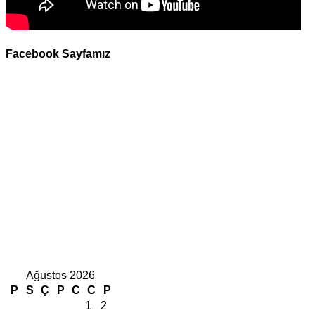
Facebook Sayfamız
Ağustos 2026
P
S
Ç
P
C
C
P
1
2