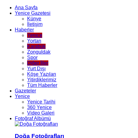
Ana Sayfa
Yenice Gazetesi
Künye
İletişim
Haberler
Yenice
Yortan
Karabük
Zonguldak
Spor
Diğer İller
Yurt Dışı
Köşe Yazıları
Yitirdiklerimiz
Tüm Haberler
Gazeteler
Yenice
Yenice Tarihi
360 Yenice
Video Galeri
Fotoğraf Albümü
Doğa Fotoğrafları