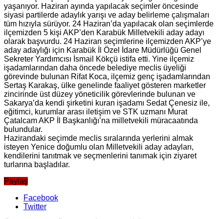
yaşanıyor. Haziran ayında yapılacak seçimler öncesinde
siyasi partilerde adaylık yarışı ve aday belirleme çalışmaları
tüm hızıyla sürüyor. 24 Haziran’da yapılacak olan seçimlerde
ilçemizden 5 kişi AKP’den Karabük Milletvekili aday adayı
olarak başvurdu. 24 Haziran seçimlerine ilçemizden AKP’ye
aday adaylığı için Karabük İl Özel İdare Müdürlüğü Genel
Sekreter Yardımcısı İsmail Kökçü istifa etti. Yine ilçemiz
işadamlarından daha öncede belediye meclis üyeliği
görevinde bulunan Rifat Koca, ilçemiz genç işadamlarından
Sertaş Karakaş, ülke genelinde faaliyet gösteren marketler
zincirinde üst düzey yöneticilik görevlerinde bulunan ve
Sakarya’da kendi şirketini kuran işadamı Sedat Çenesiz ile,
eğitimci, kurumlar arası iletişim ve STK uzmanı Murat
Çatalcam AKP İl Başkanlığı’na milletvekili müracaatında
bulundular.
Hazirandaki seçimde meclis sıralarında yerlerini almak
isteyen Yenice doğumlu olan Milletvekili aday adayları,
kendilerini tanıtmak ve seçmenlerini tanımak için ziyaret
turlarına başladılar.
Paylaş
Facebook
Twitter