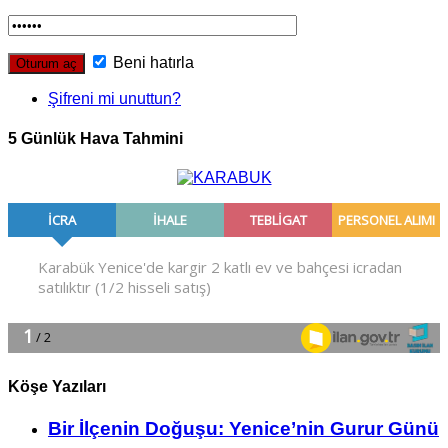
Beni hatırla
Şifreni mi unuttun?
5 Günlük Hava Tahmini
Köşe Yazıları
Bir İlçe­nin Do­ğu­şu: Ye­ni­ce’nin Gurur Günü