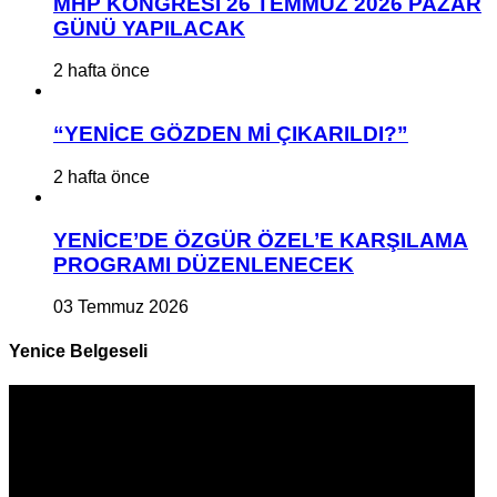
MHP KONGRESİ 26 TEMMUZ 2026 PAZAR
GÜNÜ YAPILACAK
2 hafta önce
“YENİCE GÖZDEN Mİ ÇIKARILDI?”
2 hafta önce
YENİCE’DE ÖZGÜR ÖZEL’E KARŞILAMA
PROGRAMI DÜZENLENECEK
03 Temmuz 2026
Yenice Belgeseli