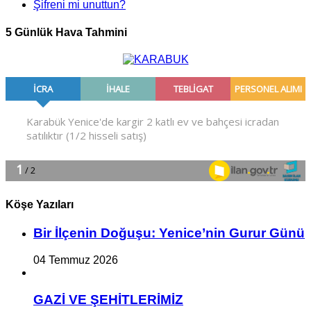
Şifreni mi unuttun?
5 Günlük Hava Tahmini
Köşe Yazıları
Bir İlçe­nin Do­ğu­şu: Ye­ni­ce’nin Gurur Günü
04 Temmuz 2026
GAZİ VE ŞEHİTLERİMİZ