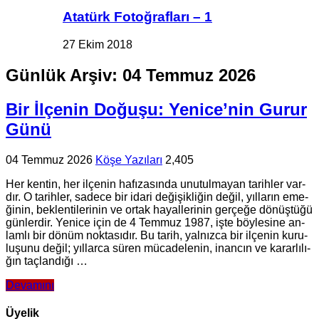
Atatürk Fotoğrafları – 1
27 Ekim 2018
Günlük Arşiv:
04 Temmuz 2026
Bir İlçe­nin Do­ğu­şu: Ye­ni­ce’nin Gurur
Günü
04 Temmuz 2026
Köşe Yazıları
2,405
Her ken­tin, her il­çe­nin ha­fı­za­sın­da unu­tul­ma­yan ta­rih­ler var­
dır. O ta­rih­ler, sa­de­ce bir idari de­ği­şik­li­ğin değil, yıl­la­rın eme­
ği­nin, bek­len­ti­le­ri­nin ve ortak ha­yal­le­ri­nin ger­çe­ğe dö­nüş­tü­ğü
gün­ler­dir. Ye­ni­ce için de 4 Tem­muz 1987, işte böy­le­si­ne an­
lam­lı bir dönüm nok­ta­sı­dır. Bu tarih, yal­nız­ca bir il­çe­nin ku­ru­
lu­şu­nu değil; yıl­lar­ca süren mü­ca­de­le­nin, inan­cın ve ka­rar­lı­lı­
ğın taç­lan­dı­ğı …
Devamını
Üyelik