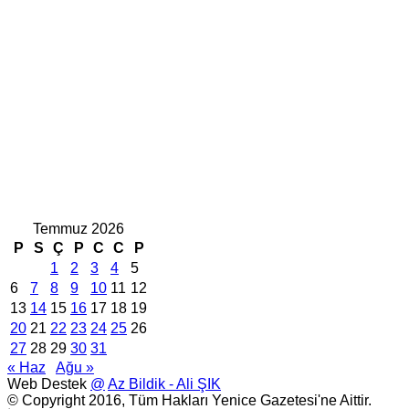
Temmuz 2026
P
S
Ç
P
C
C
P
1
2
3
4
5
6
7
8
9
10
11
12
13
14
15
16
17
18
19
20
21
22
23
24
25
26
27
28
29
30
31
« Haz
Ağu »
Web Destek
@
Az Bildik - Ali ŞIK
© Copyright 2016, Tüm Hakları Yenice Gazetesi'ne Aittir.