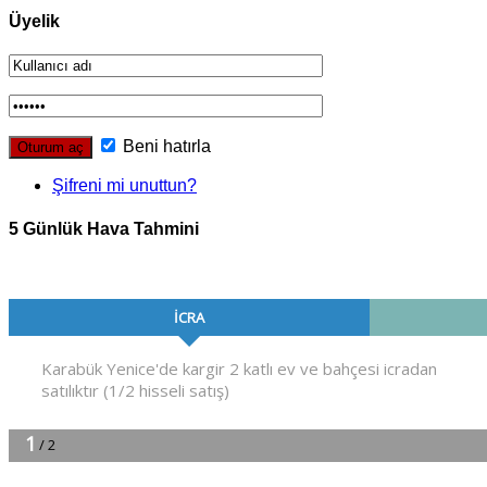
Üyelik
Beni hatırla
Şifreni mi unuttun?
5 Günlük Hava Tahmini