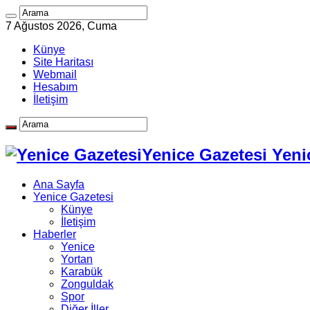
7 Ağustos 2026, Cuma
Künye
Site Haritası
Webmail
Hesabım
İletişim
Yenice Gazetesi Yeni
Ana Sayfa
Yenice Gazetesi
Künye
İletişim
Haberler
Yenice
Yortan
Karabük
Zonguldak
Spor
Diğer İller