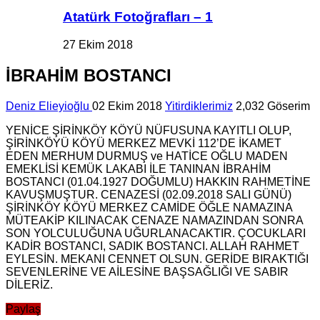
Atatürk Fotoğrafları – 1
27 Ekim 2018
İBRAHİM BOSTANCI
Deniz Elieyioğlu
02 Ekim 2018
Yitirdiklerimiz
2,032 Göserim
YENİCE ŞİRİNKÖY KÖYÜ NÜFUSUNA KAYITLI OLUP,
ŞİRİNKÖYÜ KÖYÜ MERKEZ MEVKİ 112’DE İKAMET
EDEN MERHUM DURMUŞ ve HATİCE OĞLU MADEN
EMEKLİSİ KEMÜK LAKABI İLE TANINAN İBRAHİM
BOSTANCI (01.04.1927 DOĞUMLU) HAKKIN RAHMETİNE
KAVUŞMUŞTUR. CENAZESİ (02.09.2018 SALI GÜNÜ)
ŞİRİNKÖY KÖYÜ MERKEZ CAMİDE ÖĞLE NAMAZINA
MÜTEAKİP KILINACAK CENAZE NAMAZINDAN SONRA
SON YOLCULUĞUNA UĞURLANACAKTIR. ÇOCUKLARI
KADİR BOSTANCI, SADIK BOSTANCI. ALLAH RAHMET
EYLESİN. MEKANI CENNET OLSUN. GERİDE BIRAKTIĞI
SEVENLERİNE VE AİLESİNE BAŞSAĞLIĞI VE SABIR
DİLERİZ.
Paylaş