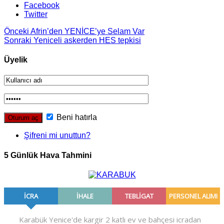
Facebook
Twitter
Önceki
Afrin’den YENİCE’ye Selam Var
Sonraki
Yeniceli askerden HES tepkisi
Üyelik
Beni hatırla
Şifreni mi unuttun?
5 Günlük Hava Tahmini