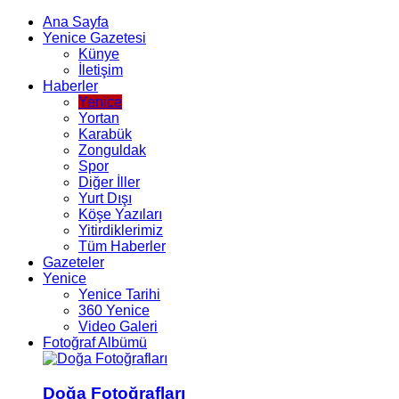
Ana Sayfa
Yenice Gazetesi
Künye
İletişim
Haberler
Yenice
Yortan
Karabük
Zonguldak
Spor
Diğer İller
Yurt Dışı
Köşe Yazıları
Yitirdiklerimiz
Tüm Haberler
Gazeteler
Yenice
Yenice Tarihi
360 Yenice
Video Galeri
Fotoğraf Albümü
Doğa Fotoğrafları