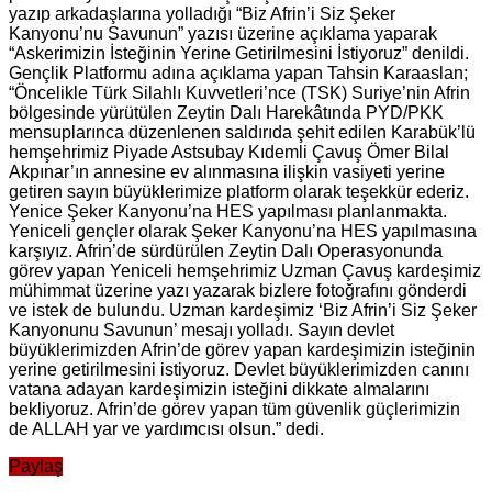
yazıp arkadaşlarına yolladığı “Biz Afrin’i Siz Şeker
Kanyonu’nu Savunun” yazısı üzerine açıklama yaparak
“Askerimizin İsteğinin Yerine Getirilmesini İstiyoruz” denildi.
Gençlik Platformu adına açıklama yapan Tahsin Karaaslan;
“Öncelikle Türk Silahlı Kuvvetleri’nce (TSK) Suriye’nin Afrin
bölgesinde yürütülen Zeytin Dalı Harekâtında PYD/PKK
mensuplarınca düzenlenen saldırıda şehit edilen Karabük’lü
hemşehrimiz Piyade Astsubay Kıdemli Çavuş Ömer Bilal
Akpınar’ın annesine ev alınmasına ilişkin vasiyeti yerine
getiren sayın büyüklerimize platform olarak teşekkür ederiz.
Yenice Şeker Kanyonu’na HES yapılması planlanmakta.
Yeniceli gençler olarak Şeker Kanyonu’na HES yapılmasına
karşıyız. Afrin’de sürdürülen Zeytin Dalı Operasyonunda
görev yapan Yeniceli hemşehrimiz Uzman Çavuş kardeşimiz
mühimmat üzerine yazı yazarak bizlere fotoğrafını gönderdi
ve istek de bulundu. Uzman kardeşimiz ‘Biz Afrin’i Siz Şeker
Kanyonunu Savunun’ mesajı yolladı. Sayın devlet
büyüklerimizden Afrin’de görev yapan kardeşimizin isteğinin
yerine getirilmesini istiyoruz. Devlet büyüklerimizden canını
vatana adayan kardeşimizin isteğini dikkate almalarını
bekliyoruz. Afrin’de görev yapan tüm güvenlik güçlerimizin
de ALLAH yar ve yardımcısı olsun.” dedi.
Paylaş