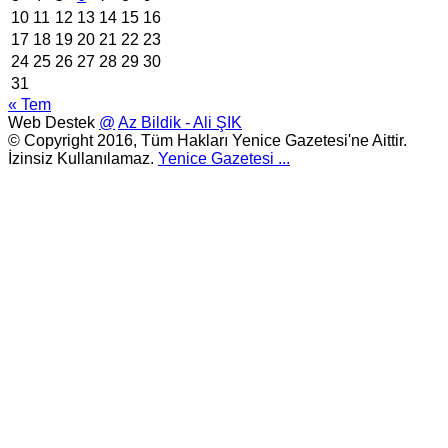
10
11
12
13
14
15
16
17
18
19
20
21
22
23
24
25
26
27
28
29
30
31
« Tem
Web Destek
@
Az Bildik - Ali ŞIK
© Copyright 2016, Tüm Hakları Yenice Gazetesi'ne Aittir.
İzinsiz Kullanılamaz.
Yenice Gazetesi
...