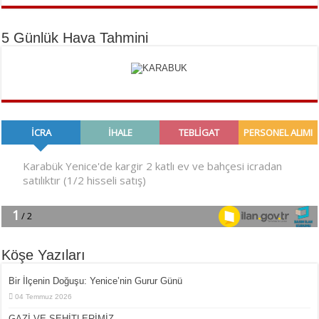
5 Günlük Hava Tahmini
Köşe Yazıları
Bir İlçe­nin Do­ğu­şu: Ye­ni­ce’nin Gurur Günü
04 Temmuz 2026
GAZİ VE ŞEHİTLERİMİZ