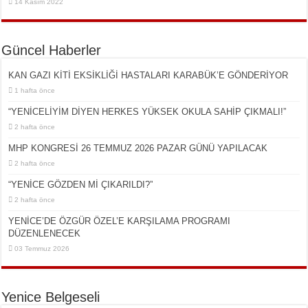
14 Kasım 2022
Güncel Haberler
KAN GAZI KİTİ EKSİKLİĞİ HASTALARI KARABÜK’E GÖNDERİYOR
1 hafta önce
“YENİCELİYİM DİYEN HERKES YÜKSEK OKULA SAHİP ÇIKMALI!”
2 hafta önce
MHP KONGRESİ 26 TEMMUZ 2026 PAZAR GÜNÜ YAPILACAK
2 hafta önce
“YENİCE GÖZDEN Mİ ÇIKARILDI?”
2 hafta önce
YENİCE’DE ÖZGÜR ÖZEL’E KARŞILAMA PROGRAMI
DÜZENLENECEK
03 Temmuz 2026
Yenice Belgeseli