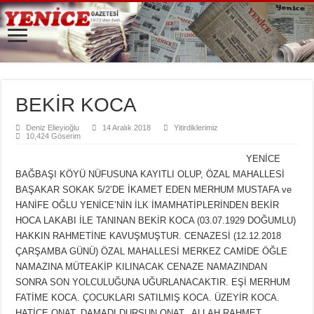
BEKİR KOCA
Deniz Elieyioğlu
14 Aralık 2018
Yitirdiklerimiz
10,424 Göserim
YENİCE
BAĞBAŞI KÖYÜ NÜFUSUNA KAYITLI OLUP, ÖZAL MAHALLESİ
BAŞAKAR SOKAK 5/2’DE İKAMET EDEN MERHUM MUSTAFA ve
HANİFE OĞLU YENİCE’NİN İLK İMAMHATİPLERİNDEN BEKİR
HOCA LAKABI İLE TANINAN BEKİR KOCA (03.07.1929 DOĞUMLU)
HAKKIN RAHMETİNE KAVUŞMUŞTUR. CENAZESİ (12.12.2018
ÇARŞAMBA GÜNÜ) ÖZAL MAHALLESİ MERKEZ CAMİDE ÖĞLE
NAMAZINA MÜTEAKİP KILINACAK CENAZE NAMAZINDAN
SONRA SON YOLCULUĞUNA UĞURLANACAKTIR. EŞİ MERHUM
FATİME KOCA. ÇOCUKLARI SATILMIŞ KOCA. ÜZEYİR KOCA.
HATİCE ONAT, DAMADI DURSUN ONAT. ALLAH RAHMET