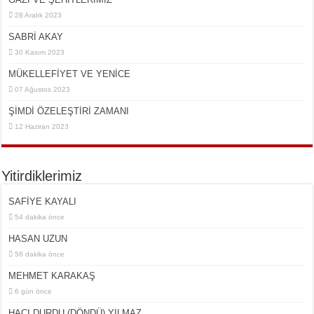
28 Aralık 2023
SABRİ AKAY
30 Kasım 2023
MÜKELLEFİYET VE YENİCE
07 Ağustos 2023
ŞİMDİ ÖZELEŞTİRİ ZAMANI
12 Haziran 2023
Yitirdiklerimiz
SAFİYE KAYALI
54 dakika önce
HASAN UZUN
56 dakika önce
MEHMET KARAKAŞ
6 gün önce
HACI DURDU (DÖNDÜ) YILMAZ