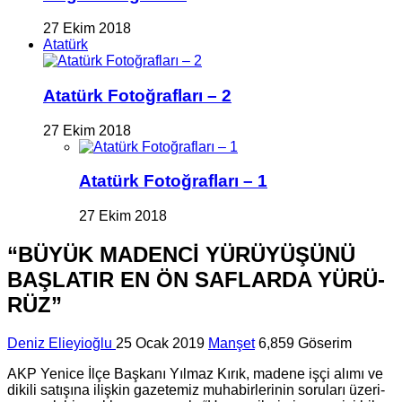
27 Ekim 2018
Atatürk
Atatürk Fotoğrafları – 2
27 Ekim 2018
Atatürk Fotoğrafları – 1
27 Ekim 2018
“BÜYÜK MA­DENCİ YÜ­RÜ­YÜ­ŞÜ­NÜ
BAŞ­LA­TIR EN ÖN SAF­LAR­DA YÜ­RÜ­
RÜZ”
Deniz Elieyioğlu
25 Ocak 2019
Manşet
6,859 Göserim
AKP Ye­ni­ce İlçe Baş­ka­nı Yıl­maz Kırık, ma­de­ne işçi alımı ve
di­ki­li sa­tı­şı­na iliş­kin ga­ze­te­miz mu­ha­bir­le­ri­nin so­ru­la­rı üze­ri­