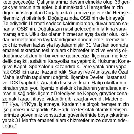
ke­te ge­çe­ce­ğiz. Ça­lış­ma­la­rı­mız devam et­mek­te olup, 33 ger­
çek ya­tı­rım­cı­nın ta­lep­le­ri bu­lun­mak­ta­dır. Hem­şe­ri­le­ri­mi­zin
diğer bir is­te­ği olan Do­ğal­gaz­da il­çe­mi­ze ge­le­cek­tir. Hem­şe­
ri­le­ri­miz iyi bil­sin­ler­ki Do­ğal­ga­zın­da, OSB’nin de bir ayağı
Be­le­di­ye­dir. Hiz­me­ti sa­de­ce kal­dı­rım­lar­dan, du­var­lar­dan sa­
nan­lar OSB’nin, Do­ğal­ga­zın nasıl ge­le­ce­ği­nin far­kı­na va­ra­
ma­mış­lar­dır. Ufku dar ola­nın hiz­met an­la­yı­şı­da dar olur. İkdi­
dar hiz­met­le­rin­den fay­da­lan­dı­ğı­mız dö­nem­ler­de il­çe­miz bir­
çok hiz­met­ten faz­la­sıy­la fay­da­lan­mış­tır. 31 Mart’tan son­ra­da
ema­ne­ti tek­rar­dan tes­lim ala­rak hiz­met­le­ri­mi­zi ve ver­miş ol­
du­ğu­muz söz­le­ri bir bir ye­ri­ne ge­ti­re­ce­ğiz. İlçe­mi­zin mer­ke­zi
delik de­şik­ti, as­fal­tı­nı Ka­ra­yol­la­rı­na yap­tır­dık. Hü­kü­met Ko­na­
ğı ve Ka­pa­lı Spor­sa­lo­nu ka­zan­dır­dık. Dere ya­tak­la­rı­nı ya­pa­
rak OSB icin arazi ka­zan­dır­dık. Sa­na­yi ve Al­tın­ka­ya ile Özal
Ma­hal­le­si’nin ta­pu­la­rı­nı da­ğıt­tık. İlçe­mi­ze Dev­let Has­ta­ne­si
ve TOKİ yap­tır­dık. Ana­do­lu li­se­si ve İmam Hatip okul­la­rı­nın
bi­na­la­rı ya­pı­lı­yor. İlçe­mi­zin elek­ti­rik hat­la­rı­nın yer al­tı­na alın­
ma­sı­nı sağ­la­dık. İlçe­miz Be­le­di­ye­si­ne Kepçe, gray­der ce­na­
ze nakil aracı, it­fa­ye, vi­dan­jör gibi araç­lar ve­ril­di. Ma­de­ne,
TTK’ya, KYK’ya, İşlet­me­ye, Kar­de­mir’e bir­çok hem­şe­ri­mi­zin
işe gir­me­si­ni sağ­la­dık. AK Parti ilçe teş­ki­la­tı ola­rak hem­şe­ri­
le­ri­mi­ze gü­ve­ni­miz son­suz­dur, gü­ven­le­ri­ni­de boşa çı­kart­ma­
ya­rak 31 Mart’ta ema­ne­ti ala­rak hiz­met­le­ri­mi­ze devam ede­
ce­ğiz.”