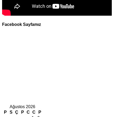
Facebook Sayfamız
Ağustos 2026
P
S
Ç
P
C
C
P