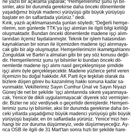
ne ya­zı­lı bir açık­la­ma ya­pa­rak; “Hem­şe­ri­le­ri­miz şunu iyi bil­
sin­ler, aksi bir du­rum­da ge­re­kir­se daha ön­ce­ki dö­nem­ler­de
ya­şa­dı­ğı­mız büyük ma­den­ci yü­rü­yü­şü gibi büyük yü­rü­yü­şü
baş­la­tır en ön saf­lar­da­da yü­rü­rüz.” dedi.
Kırık, ya­zı­lı açıkl­ma­ma­sın­da şun­la­rı söy­le­di; “De­ğer­li hem­şe­
ri­le­rim, son gün­ler­de TTK’ya işçi alım­la­rı ile il­gi­li bilgi kir­li­li­ği
oluş­mak­ta­dır. Bun­dan ön­ce­ki dö­nem­ler­de ma­de­ne işçi alım­
la­rın­dan il­çe­miz fay­da­lan­mış­tır. Tek­nik bir işlem ha­ta­sın­dan
kay­nak­la­nan bir sorun ile il­çe­miz­den ma­de­ne işçi alın­ma­ya­
cak gibi bir algı oluş­muş­tur. Hem­şe­ri­le­ri­mi­zin ika­met­gah­la­rı­nı
Zon­gul­dak ve Bar­tın’a al­ma­la­rı gibi bir şey söz ko­nu­su de­ğil­
dir. Hem­şe­ri­le­ri­miz şunu iyi bil­sin­ler ki bun­dan ön­ce­ki dö­
nem­ler­de ma­de­ne işçi alımı nasıl ger­çek­leş­miş­se şim­di­de
işçi alımı öyle ger­çek­le­şe­cek­tir. Ma­de­ne yüz­ler­ce şehit veren
il­çe­mi­zin bu doğal hak­kı­dır. AK Parti ilçe teş­ki­la­tı ola­rak da
biz­le­re düşen görev bu ka­za­nıl­mış hakkı so­nu­na kadar sa­
vun­mak­tır. Ve­kil­le­ri­miz Sayın Cum­hur Ünal ve Sayın Ni­ya­zi
Güneş’de net bir şe­kil­de ‘işçi alım­la­rın­da sı­kın­tı ya­şan­ma­ya­
cak, Ye­ni­ce’de di­ki­li uy­gu­lan­ma­ya­cak’ di­ye­rek söz ver­miş­ler­
dir. Biz­ler ne söz ver­diy­sek o ge­çer­li­dir de­miş­ler­dir. Hem­şe­ri­
le­ri­miz şunu iyi bil­sin­ler, aksi bir du­rum­da ge­re­kir­se daha ön­
ce­ki yıl­lar­da ya­şa­dı­ğı­mız büyük ma­den­ci yü­rü­yü­şü gibi büyük
yü­rü­yü­şü baş­la­tır, en ön saf­lar­da­da yü­rü­rüz. Ye­ni­ce’mizi her­
han­gi bir zor du­ru­ma dü­şür­me­yiz, vede dü­şür­me­ye­ce­ğiz. Ay­
rı­ca OSB ile il­gi­li de 31 Mart’tan sonra hızlı bir şe­kil­de ha­re­