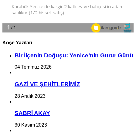
Köşe Yazıları
Bir İlçe­nin Do­ğu­şu: Ye­ni­ce’nin Gurur Günü
04 Temmuz 2026
GAZİ VE ŞEHİTLERİMİZ
28 Aralık 2023
SABRİ AKAY
30 Kasım 2023