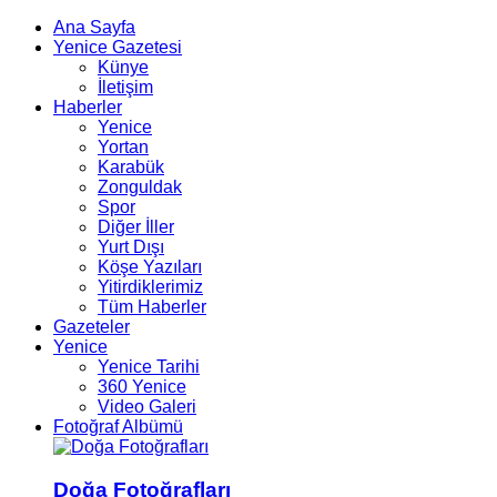
Ana Sayfa
Yenice Gazetesi
Künye
İletişim
Haberler
Yenice
Yortan
Karabük
Zonguldak
Spor
Diğer İller
Yurt Dışı
Köşe Yazıları
Yitirdiklerimiz
Tüm Haberler
Gazeteler
Yenice
Yenice Tarihi
360 Yenice
Video Galeri
Fotoğraf Albümü
Doğa Fotoğrafları