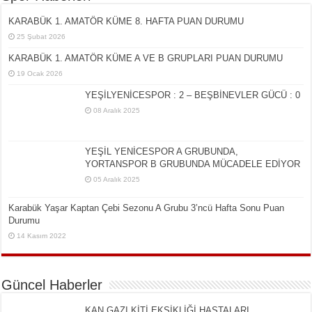
KARABÜK 1. AMATÖR KÜME 8. HAFTA PUAN DURUMU
25 Şubat 2026
KARABÜK 1. AMATÖR KÜME A VE B GRUPLARI PUAN DURUMU
19 Ocak 2026
YEŞİLYENİCESPOR : 2 – BEŞBİNEVLER GÜCÜ : 0
08 Aralık 2025
YEŞİL YENİCESPOR A GRUBUNDA,
YORTANSPOR B GRUBUNDA MÜCADELE EDİYOR
05 Aralık 2025
Karabük Yaşar Kaptan Çebi Sezonu A Grubu 3’ncü Hafta Sonu Puan
Durumu
14 Kasım 2022
Güncel Haberler
KAN GAZI KİTİ EKSİKLİĞİ HASTALARI