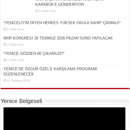
KARABÜK’E GÖNDERİYOR
2 hafta önce
“YENİCELİYİM DİYEN HERKES YÜKSEK OKULA SAHİP ÇIKMALI!”
2 hafta önce
MHP KONGRESİ 26 TEMMUZ 2026 PAZAR GÜNÜ YAPILACAK
2 hafta önce
“YENİCE GÖZDEN Mİ ÇIKARILDI?”
2 hafta önce
YENİCE’DE ÖZGÜR ÖZEL’E KARŞILAMA PROGRAMI
DÜZENLENECEK
03 Temmuz 2026
Yenice Belgeseli