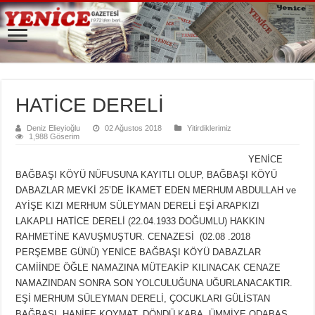
HATİCE DERELİ
Deniz Elieyioğlu
02 Ağustos 2018
Yitirdiklerimiz
1,988 Göserim
YENİCE
BAĞBAŞI KÖYÜ NÜFUSUNA KAYITLI OLUP, BAĞBAŞI KÖYÜ
DABAZLAR MEVKİ 25’DE İKAMET EDEN MERHUM ABDULLAH ve
AYİŞE KIZI MERHUM SÜLEYMAN DERELİ EŞİ ARAPKIZI
LAKAPLI HATİCE DERELİ (22.04.1933 DOĞUMLU) HAKKIN
RAHMETİNE KAVUŞMUŞTUR. CENAZESİ (02.08 .2018
PERŞEMBE GÜNÜ) YENİCE BAĞBAŞI KÖYÜ DABAZLAR
CAMİİNDE ÖĞLE NAMAZINA MÜTEAKİP KILINACAK CENAZE
NAMAZINDAN SONRA SON YOLCULUĞUNA UĞURLANACAKTIR.
EŞİ MERHUM SÜLEYMAN DERELİ, ÇOCUKLARI GÜLİSTAN
BAĞBAŞI, HANİFE KOYMAT, DÖNDÜ KABA, ÜMMİYE ODABAŞ,