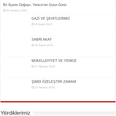
Bir İlçe­nin Do­ğu­şu: Ye­ni­ce’nin Gurur Günü
04 Temmuz 2026
GAZİ VE ŞEHİTLERİMİZ
28 Aralık 2023
SABRİ AKAY
30 Kasım 2023
MÜKELLEFİYET VE YENİCE
07 Ağustos 2023
ŞİMDİ ÖZELEŞTİRİ ZAMANI
12 Haziran 2023
Yitirdiklerimiz