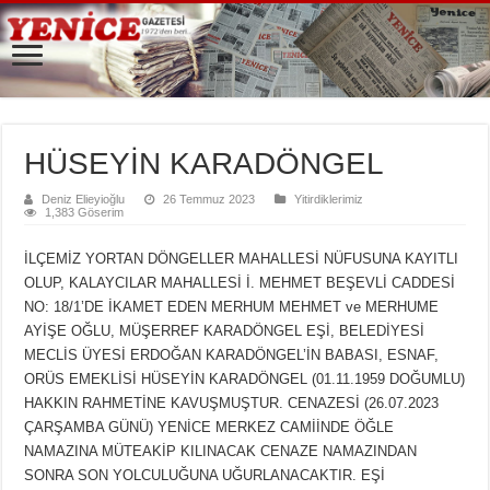
HÜSEYİN KARADÖNGEL
Deniz Elieyioğlu
26 Temmuz 2023
Yitirdiklerimiz
1,383 Göserim
İLÇEMİZ YORTAN DÖNGELLER MAHALLESİ NÜFUSUNA KAYITLI
OLUP, KALAYCILAR MAHALLESİ İ. MEHMET BEŞEVLİ CADDESİ
NO: 18/1’DE İKAMET EDEN MERHUM MEHMET ve MERHUME
AYİŞE OĞLU, MÜŞERREF KARADÖNGEL EŞİ, BELEDİYESİ
MECLİS ÜYESİ ERDOĞAN KARADÖNGEL’İN BABASI, ESNAF,
ORÜS EMEKLİSİ HÜSEYİN KARADÖNGEL (01.11.1959 DOĞUMLU)
HAKKIN RAHMETİNE KAVUŞMUŞTUR. CENAZESİ (26.07.2023
ÇARŞAMBA GÜNÜ) YENİCE MERKEZ CAMİİNDE ÖĞLE
NAMAZINA MÜTEAKİP KILINACAK CENAZE NAMAZINDAN
SONRA SON YOLCULUĞUNA UĞURLANACAKTIR. EŞİ