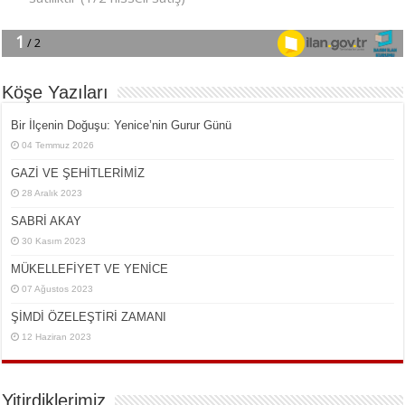
Köşe Yazıları
Bir İlçe­nin Do­ğu­şu: Ye­ni­ce’nin Gurur Günü
04 Temmuz 2026
GAZİ VE ŞEHİTLERİMİZ
28 Aralık 2023
SABRİ AKAY
30 Kasım 2023
MÜKELLEFİYET VE YENİCE
07 Ağustos 2023
ŞİMDİ ÖZELEŞTİRİ ZAMANI
12 Haziran 2023
Yitirdiklerimiz