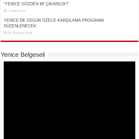
“YENİCE GÖZDEN Mİ ÇIKARILDI?”
2 hafta önce
YENİCE’DE ÖZGÜR ÖZEL’E KARŞILAMA PROGRAMI
DÜZENLENECEK
03 Temmuz 2026
Yenice Belgeseli