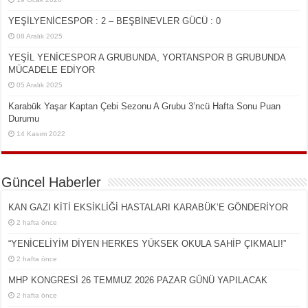
YEŞİLYENİCESPOR : 2 – BEŞBİNEVLER GÜCÜ : 0
08 Aralık 2025
YEŞİL YENİCESPOR A GRUBUNDA, YORTANSPOR B GRUBUNDA
MÜCADELE EDİYOR
05 Aralık 2025
Karabük Yaşar Kaptan Çebi Sezonu A Grubu 3’ncü Hafta Sonu Puan
Durumu
14 Kasım 2022
Güncel Haberler
KAN GAZI KİTİ EKSİKLİĞİ HASTALARI KARABÜK’E GÖNDERİYOR
2 hafta önce
“YENİCELİYİM DİYEN HERKES YÜKSEK OKULA SAHİP ÇIKMALI!”
2 hafta önce
MHP KONGRESİ 26 TEMMUZ 2026 PAZAR GÜNÜ YAPILACAK
2 hafta önce