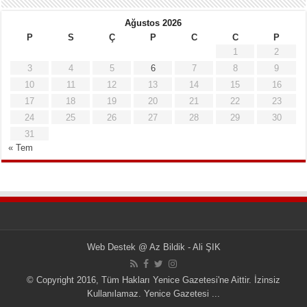
Ağustos 2026
P
S
Ç
P
C
C
P
1
2
3
4
5
6
7
8
9
10
11
12
13
14
15
16
17
18
19
20
21
22
23
24
25
26
27
28
29
30
31
« Tem
Web Destek
@
Az Bildik - Ali ŞIK
© Copyright 2016, Tüm Hakları Yenice Gazetesi'ne Aittir. İzinsiz
Kullanılamaz.
Yenice Gazetesi
...