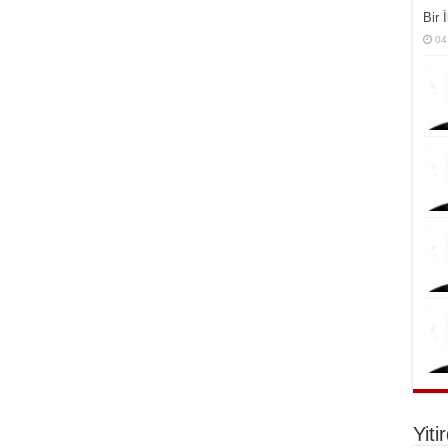
Bir 
04
Yiti