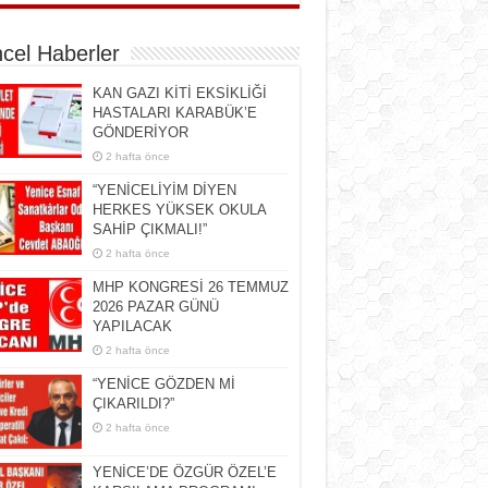
cel Haberler
KAN GAZI KİTİ EKSİKLİĞİ
HASTALARI KARABÜK’E
GÖNDERİYOR
2 hafta önce
“YENİCELİYİM DİYEN
HERKES YÜKSEK OKULA
SAHİP ÇIKMALI!”
2 hafta önce
MHP KONGRESİ 26 TEMMUZ
2026 PAZAR GÜNÜ
YAPILACAK
2 hafta önce
“YENİCE GÖZDEN Mİ
ÇIKARILDI?”
2 hafta önce
YENİCE’DE ÖZGÜR ÖZEL’E