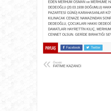
EDEN MERHUM OSMAN ve MERHUME HA
DEDEOĞLU (20.03.1938 DOĞUMLU) HAK
PAZARTESİ GÜNÜ) KARAHASANLAR KÖ
KILINACAK CENAZE NAMAZINDAN SON
DEDEOĞLU, ÇOCUKLARI HAKKI DEDEOĞL
DAMATLARI HAYRETTİN KILIÇ, MERHUM
CENNET OLSUN. GERİDE BIRAKTIĞI SEV
Facebook
Twitter
Paylaş
Önceki
FATİME KAZANCI