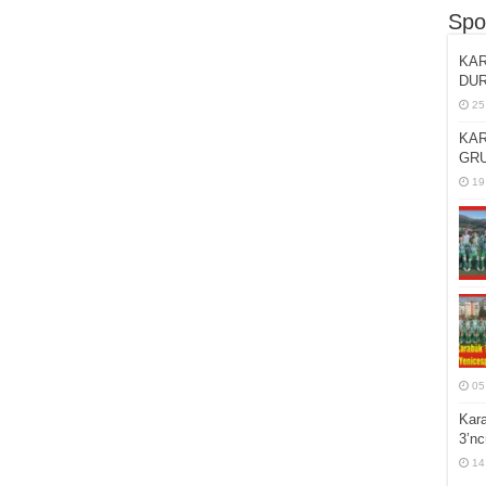
Spo
KAR
DU
25
KAR
GRU
19
05
Kar
3’n
14