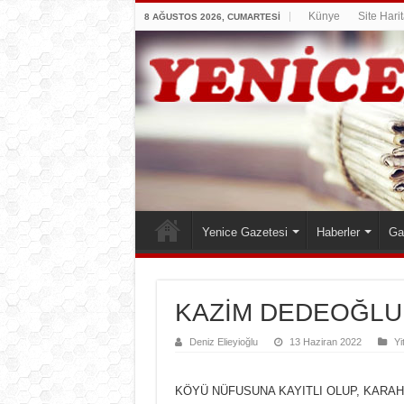
Künye
Site Harit
8 AĞUSTOS 2026, CUMARTESI
Yenice Gazetesi
Haberler
Ga
KAZİM DEDEOĞLU
Deniz Elieyioğlu
13 Haziran 2022
Yi
KÖYÜ NÜFUSUNA KAYITLI OLUP, KARA