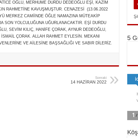
TİCE OĞLU, MERHUME DURDU DEDEOĞLU EŞİ, KAZİM
KIN RAHMETİNE KAVUŞMUŞTUR. CENAZESİ (13.06.2022
YÜ MERKEZ CAMİİNDE ÖĞLE NAMAZINA MÜTEAKİP
Şi
RA SON YOLCULUĞUNA UĞURLANACAKTIR. EŞİ DURDU
U, SEVİM KILIÇ, HANİFE ÇORAK, AYNUR DEDEOĞLU,
 İSMAİL ÇORAK. ALLAH RAHMET EYLESİN. MEKANI
5 G
ENLERİNE VE AİLESİNE BAŞSAĞLIĞI VE SABIR DİLERİZ.
Sonraki
14 HAZİRAN 2022
Köş