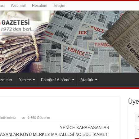
ası
Webmail
Hesabım
İletişim
zeteler
Yenice
Fotoğraf Albümü
Atatürk
Üyel
tirdiklerimiz
1,660 Göserim
YENİCE KARAHASANLAR
HASANLAR KÖYÜ MERKEZ MAHALLESİ NO:5’DE İKAMET