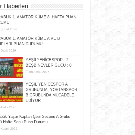
r Haberleri
ABÜK 1. AMATÖR KÜME 8. HAFTA PUAN
RUMU
 Şubat 2026
ABÜK 1. AMATÖR KÜME A VE B
PLARI PUAN DURUMU
 Ocak 2026
YEŞİLYENİCESPOR : 2 –
BEŞBİNEVLER GÜCÜ : 0
08 Aralık 2025
YEŞİL YENİCESPOR A
GRUBUNDA, YORTANSPOR
B GRUBUNDA MÜCADELE
EDİYOR
 Aralık 2025
abük Yaşar Kaptan Çebi Sezonu A Grubu
cü Hafta Sonu Puan Durumu
 Kasım 2022