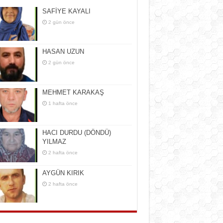
SAFİYE KAYALI
2 gün önce
HASAN UZUN
2 gün önce
MEHMET KARAKAŞ
1 hafta önce
HACI DURDU (DÖNDÜ)
YILMAZ
2 hafta önce
AYGÜN KIRIK
2 hafta önce