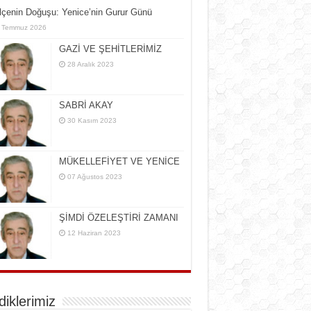
İlçe­nin Do­ğu­şu: Ye­ni­ce’nin Gurur Günü
 Temmuz 2026
GAZİ VE ŞEHİTLERİMİZ
28 Aralık 2023
SABRİ AKAY
30 Kasım 2023
MÜKELLEFİYET VE YENİCE
07 Ağustos 2023
ŞİMDİ ÖZELEŞTİRİ ZAMANI
12 Haziran 2023
rdiklerimiz