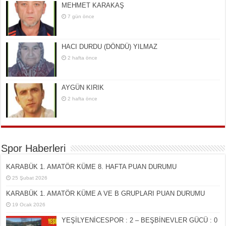
MEHMET KARAKAŞ
7 gün önce
HACI DURDU (DÖNDÜ) YILMAZ
2 hafta önce
AYGÜN KIRIK
2 hafta önce
Spor Haberleri
KARABÜK 1. AMATÖR KÜME 8. HAFTA PUAN DURUMU
25 Şubat 2026
KARABÜK 1. AMATÖR KÜME A VE B GRUPLARI PUAN DURUMU
19 Ocak 2026
YEŞİLYENİCESPOR : 2 – BEŞBİNEVLER GÜCÜ : 0