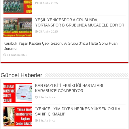
08 Aralık 2025
YEŞİL YENİCESPOR A GRUBUNDA,
YORTANSPOR B GRUBUNDA MÜCADELE EDİYOR
05 Aralık 2025
Karabük Yaşar Kaptan Çebi Sezonu A Grubu 3’ncü Hafta Sonu Puan
Durumu
14 Kasım 2022
Güncel Haberler
KAN GAZI KİTİ EKSİKLİĞİ HASTALARI
KARABÜK’E GÖNDERİYOR
2 hafta önce
“YENİCELİYİM DİYEN HERKES YÜKSEK OKULA
SAHİP ÇIKMALI!”
2 hafta önce