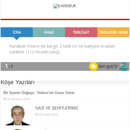
Köşe Yazıları
Bir İlçe­nin Do­ğu­şu: Ye­ni­ce’nin Gurur Günü
04 Temmuz 2026
GAZİ VE ŞEHİTLERİMİZ
28 Aralık 2023