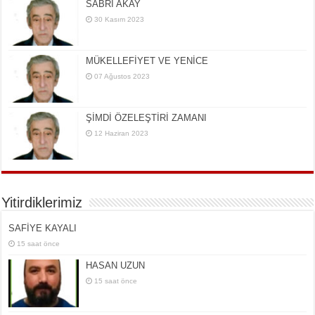
SABRİ AKAY
30 Kasım 2023
MÜKELLEFİYET VE YENİCE
07 Ağustos 2023
ŞİMDİ ÖZELEŞTİRİ ZAMANI
12 Haziran 2023
Yitirdiklerimiz
SAFİYE KAYALI
15 saat önce
HASAN UZUN
15 saat önce