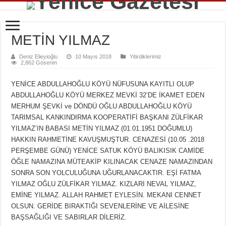
METİN YILMAZ
Deniz Elieyioğlu
10 Mayıs 2018
Yitirdiklerimiz
2,862 Göserim
YENİCE ABDULLAHOĞLU KÖYÜ NÜFUSUNA KAYITLI OLUP
ABDULLAHOĞLU KÖYÜ MERKEZ MEVKİ 32’DE İKAMET EDEN
MERHUM ŞEVKİ ve DÖNDÜ OĞLU ABDULLAHOĞLU KÖYÜ
TARIMSAL KANKINDIRMA KOOPERATİFİ BAŞKANI ZÜLFİKAR
YILMAZ’IN BABASI METİN YILMAZ (01.01.1951 DOĞUMLU)
HAKKIN RAHMETİNE KAVUŞMUŞTUR. CENAZESİ (10.05 .2018
PERŞEMBE GÜNÜ) YENİCE SATUK KÖYÜ BALIKISIK CAMİDE
ÖĞLE NAMAZINA MÜTEAKİP KILINACAK CENAZE NAMAZINDAN
SONRA SON YOLCULUĞUNA UĞURLANACAKTIR. EŞİ FATMA
YILMAZ OĞLU ZÜLFİKAR YILMAZ. KIZLARI NEVAL YILMAZ,
EMİNE YILMAZ. ALLAH RAHMET EYLESİN. MEKANI CENNET
OLSUN. GERİDE BIRAKTIĞI SEVENLERİNE VE AİLESİNE
BAŞSAĞLIĞI VE SABIRLAR DİLERİZ.