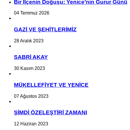
Bir İlçe­nin Do­ğu­şu: Ye­ni­ce’nin Gurur Günü
04 Temmuz 2026
GAZİ VE ŞEHİTLERİMİZ
28 Aralık 2023
SABRİ AKAY
30 Kasım 2023
MÜKELLEFİYET VE YENİCE
07 Ağustos 2023
ŞİMDİ ÖZELEŞTİRİ ZAMANI
12 Haziran 2023