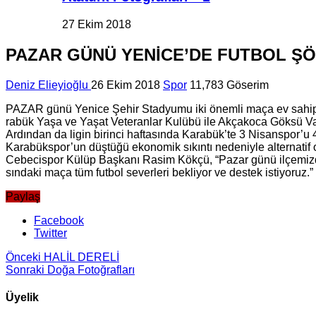
27 Ekim 2018
PAZAR GÜNÜ YENİCE’DE FUTBOL Ş
Deniz Elieyioğlu
26 Ekim 2018
Spor
11,783 Göserim
PAZAR günü Ye­ni­ce Şehir Stad­yu­mu iki önem­li maça ev sa­hip­li­
ra­bük Yaşa ve Yaşat Ve­te­ran­lar Ku­lü­bü ile Ak­ça­ko­ca Göksü Va­
Ar­dın­dan da ligin bi­rin­ci haf­ta­sın­da Ka­ra­bük’te 3 Ni­sans­por’
Ka­ra­büks­por’un düş­tü­ğü eko­no­mik sı­kın­tı ne­de­niy­le al­ter­na­t
Ce­be­cis­por Külüp Baş­ka­nı Rasim Kökçü, “Pazar günü il­çe­miz­de 
sın­da­ki maça tüm fut­bol se­ver­le­ri bek­li­yor ve des­tek is­ti­yo­ruz.
Paylaş
Facebook
Twitter
Önceki
HALİL DERELİ
Sonraki
Doğa Fotoğrafları
Üyelik