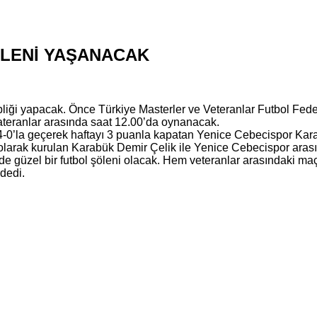
ÖLENİ YAŞANACAK
ği ya­pa­cak. Önce Tür­ki­ye Mas­ter­ler ve Ve­te­ran­lar Fut­bol Fe­
te­ran­lar ara­sın­da saat 12.00’da oy­na­na­cak.
u 4-0’la ge­çe­rek haf­ta­yı 3 pu­an­la ka­pa­tan Ye­ni­ce Ce­be­cis­por K
if ola­rak ku­ru­lan Ka­ra­bük Demir Çelik ile Ye­ni­ce Ce­be­cis­por ara­sı
güzel bir fut­bol şö­le­ni ola­cak. Hem ve­te­ran­lar ara­sın­da­ki ma
” dedi.