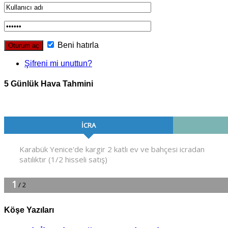
Beni hatırla
Şifreni mi unuttun?
5 Günlük Hava Tahmini
Köşe Yazıları