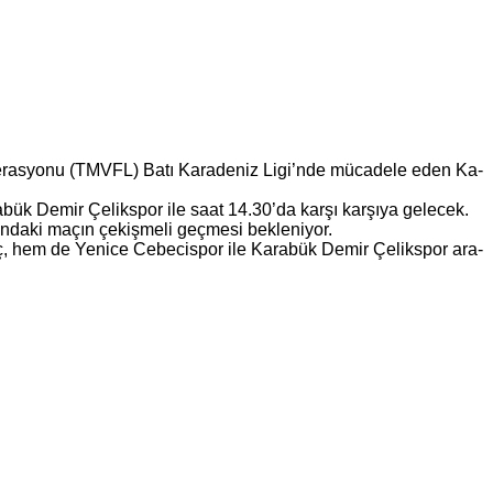
de­ras­yo­nu (TMVFL) Batı Ka­ra­de­niz Ligi’nde mü­ca­de­le eden Ka­
a­ra­bük Demir Çe­liks­por ile saat 14.30’da karşı kar­şı­ya ge­lecek.
n­da­ki maçın çe­kiş­me­li geç­me­si bek­le­ni­yor.
ç, hem de Ye­ni­ce Ce­be­cis­por ile Ka­ra­bük Demir Çe­liks­por ara­