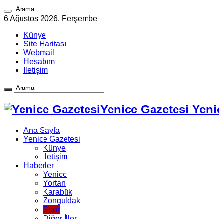
6 Ağustos 2026, Perşembe
Künye
Site Haritası
Webmail
Hesabım
İletişim
Yenice Gazetesi Yeni
Ana Sayfa
Yenice Gazetesi
Künye
İletişim
Haberler
Yenice
Yortan
Karabük
Zonguldak
Spor
Diğer İller