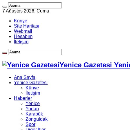
7 Ağustos 2026, Cuma
Künye
Site Haritası
Webmail
Hesabım
İletişim
Yenice Gazetesi Yeni
Ana Sayfa
Yenice Gazetesi
Künye
İletişim
Haberler
Yenice
Yortan
Karabük
Zonguldak
Spor
Diğer İller