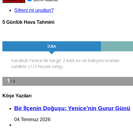
Şifreni mi unuttun?
5 Günlük Hava Tahmini
Köşe Yazıları
Bir İlçe­nin Do­ğu­şu: Ye­ni­ce’nin Gurur Günü
04 Temmuz 2026