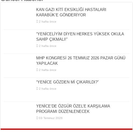
KAN GAZI KİTİ EKSİKLİĞİ HASTALARI
KARABÜK’E GÖNDERİYOR
2 hafta önce
“YENİCELİYİM DİYEN HERKES YÜKSEK OKULA
SAHİP ÇIKMALI!”
2 hafta önce
MHP KONGRESİ 26 TEMMUZ 2026 PAZAR GÜNÜ
YAPILACAK
2 hafta önce
“YENİCE GÖZDEN Mİ ÇIKARILDI?”
2 hafta önce
YENİCE’DE ÖZGÜR ÖZEL’E KARŞILAMA
PROGRAMI DÜZENLENECEK
03 Temmuz 2026