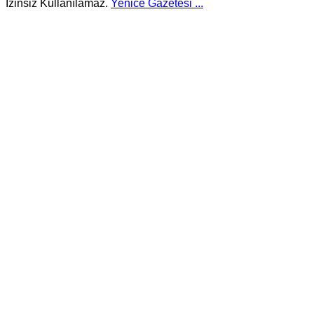
İzinsiz Kullanılamaz.
Yenice Gazetesi
...