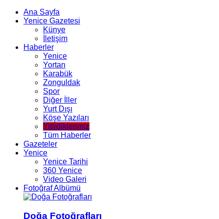
Ana Sayfa
Yenice Gazetesi
Künye
İletişim
Haberler
Yenice
Yortan
Karabük
Zonguldak
Spor
Diğer İller
Yurt Dışı
Köşe Yazıları
Yitirdiklerimiz
Tüm Haberler
Gazeteler
Yenice
Yenice Tarihi
360 Yenice
Video Galeri
Fotoğraf Albümü
Doğa Fotoğrafları