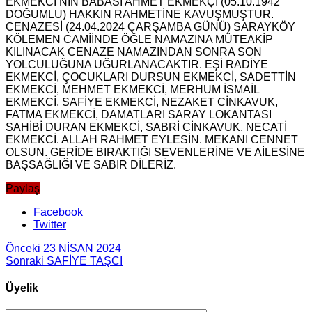
EKMEKCİ’NİN BABASI AHMET EKMEKÇİ (05.10.1942
DOĞUMLU) HAKKIN RAHMETİNE KAVUŞMUŞTUR.
CENAZESİ (24.04.2024 ÇARŞAMBA GÜNÜ) SARAYKÖY
KÖLEMEN CAMİİNDE ÖĞLE NAMAZINA MÜTEAKİP
KILINACAK CENAZE NAMAZINDAN SONRA SON
YOLCULUĞUNA UĞURLANACAKTIR. EŞİ RADİYE
EKMEKCİ, ÇOCUKLARI DURSUN EKMEKCİ, SADETTİN
EKMEKCİ, MEHMET EKMEKCİ, MERHUM İSMAİL
EKMEKCİ, SAFİYE EKMEKCİ, NEZAKET CİNKAVUK,
FATMA EKMEKCİ, DAMATLARI SARAY LOKANTASI
SAHİBİ DURAN EKMEKCİ, SABRİ CİNKAVUK, NECATİ
EKMEKCİ. ALLAH RAHMET EYLESİN. MEKANI CENNET
OLSUN. GERİDE BIRAKTIĞI SEVENLERİNE VE AİLESİNE
BAŞSAĞLIĞI VE SABIR DİLERİZ.
Paylaş
Facebook
Twitter
Önceki
23 NİSAN 2024
Sonraki
SAFİYE TAŞCI
Üyelik