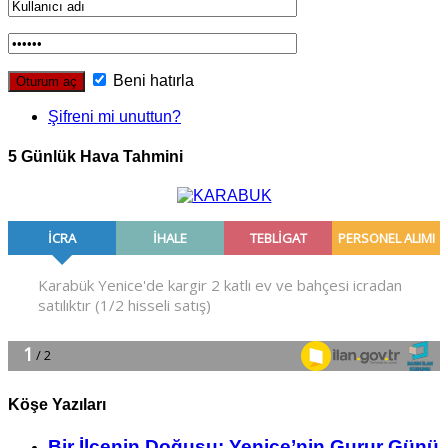
Beni hatırla
Şifreni mi unuttun?
5 Günlük Hava Tahmini
Köşe Yazıları
Bir İlçe­nin Do­ğu­şu: Ye­ni­ce’nin Gurur Günü