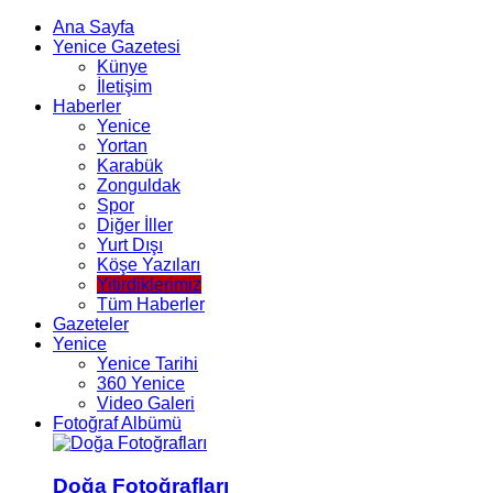
Ana Sayfa
Yenice Gazetesi
Künye
İletişim
Haberler
Yenice
Yortan
Karabük
Zonguldak
Spor
Diğer İller
Yurt Dışı
Köşe Yazıları
Yitirdiklerimiz
Tüm Haberler
Gazeteler
Yenice
Yenice Tarihi
360 Yenice
Video Galeri
Fotoğraf Albümü
Doğa Fotoğrafları