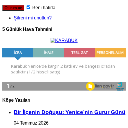
Beni hatırla
Şifreni mi unuttun?
5 Günlük Hava Tahmini
Köşe Yazıları
Bir İlçe­nin Do­ğu­şu: Ye­ni­ce’nin Gurur Günü
04 Temmuz 2026