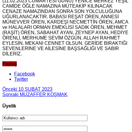
(11.02.2023 CUMARTESİ GÜNÜ) YENİCE MERKEZ YEŞİL
CAMİDE ÖĞLE NAMAZINA MÜTEAKİP KILINACAK
CENAZE NAMAZINDAN SONRA SON YOLCULUĞUNA
UĞURLANACAKTIR. BABASI REŞAT ÖREN, ANNESİ
MÜNEVVER ÖREN, KARDEŞİ NECMETTİN ÖREN, AMCA
ve HALALARI ORMAN EMEKLİSİ SADIK ÖREN, MEHMET
(RAŞİT) ÖREN, SABAHAT AYAN, ZEYNEP AYAN, HEDİYE
ÖRENLİ, MERHUME SEVİM ÖZGÜN. ALLAH RAHMET
EYLESİN. MEKANI CENNET OLSUN. GERİDE BIRAKTIĞI
SEVENLERİNE VE AİLESİNE BAŞSAĞLIĞI VE SABIR
DİLERİZ.
Paylaş
Facebook
Twitter
Önceki
10 ŞUBAT 2023
Sonraki
MUZAFFER KOŞMAK
Üyelik