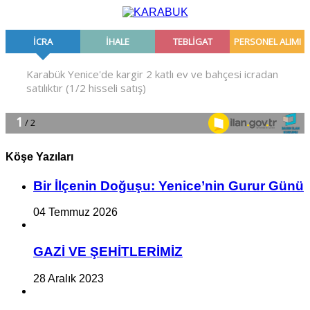
Köşe Yazıları
Bir İlçe­nin Do­ğu­şu: Ye­ni­ce’nin Gurur Günü
04 Temmuz 2026
GAZİ VE ŞEHİTLERİMİZ
28 Aralık 2023