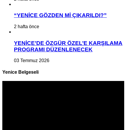
“YENİCE GÖZDEN Mİ ÇIKARILDI?”
2 hafta önce
YENİCE’DE ÖZGÜR ÖZEL’E KARŞILAMA
PROGRAMI DÜZENLENECEK
03 Temmuz 2026
Yenice Belgeseli