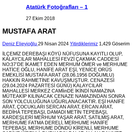
Atatürk Fotoğrafları – 1
27 Ekim 2018
MUSTAFA ARAT
Deniz Elieyioğlu
29 Nisan 2024
Yitirdiklerimiz
1,429 Göserim
İLÇEMİZ DEREBAŞI KÖYÜ NÜFUSUNA KAYITLI OLUP,
KALAYCILAR MAHALLESİ FEVZİ ÇAKMAK CADDESİ
NO:37’DE İKAMET EDEN MERHUM ÖMER ve MERHUME
HATİCE OĞLU, HANİFE ARAT EŞİ, YENİCE ORÜS
EMEKLİSİ MUSTAFA ARAT (28.06.1956 DOĞUMLU)
HAKKIN RAHMETİNE KAVUŞMUŞTUR. CENAZESİ
(29.04.2024 PAZARTESİ GÜNÜ) KALAYCILAR
MAHALLESİ MERKEZ CAMİinDE İKİNDİ NAMAZINA
MÜTEAKİP KILINACAK CENAZE NAMAZINDAN SONRA
SON YOLCULUĞUNA UĞURLANACAKTIR. EŞİ HANİFE
ARAT, ÇOCUKLARI SERCAN ARAT, ERCAN ARAT,
BEDİHA TEPEBAŞI, DAMADI METİN TEPEBAŞI,
KARDEŞLERİ MERHUM YAŞAR ARAT, SATILMIŞ ARAT,
MERHUME FATMA DERELİ, MERHUME HANİFE
TEPEBAŞI, MERHUME DÖNDÜ KİRENLİ, MERHUME