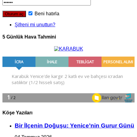
Beni hatırla
Şifreni mi unuttun?
5 Günlük Hava Tahmini
Köşe Yazıları
Bir İlçe­nin Do­ğu­şu: Ye­ni­ce’nin Gurur Günü