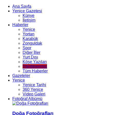
Ana Sayfa
Yenice Gazetesi
Künye
İletişim
Haberler
Yenice
Yortan
Karabük
Zonguldak
Spor
Diğer İller
Yurt Dışı
Köşe Yazıları
Yitirdiklerimiz
Tüm Haberler
Gazeteler
Yenice
Yenice Tarihi
360 Yenice
Video Galeri
Fotoğraf Albümü
Doğa Fotoğrafları