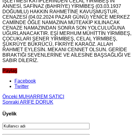
İŞLETMESİ KATİPLERİNDEN CELAL YİRMİBEŞ’İN
ANNESİ, SAFİNAZ (BAHRİYE) YİRMİBEŞ (03.03.1937
DOĞUMLU) HAKKIN RAHMETİNE KAVUŞMUŞTUR,
CENAZESİ (04.02.2024 PAZAR GÜNÜ) YENİCE MERKEZ
CAMİİNDE ÖĞLE NAMAZINA MÜTEAKİP KILINACAK
CENAZE NAMAZINDAN SONRA SON YOLCULUĞUNA
UĞURLANACAKTIR. EŞİ MERHUM MÜHİTTİN YİRMİBEŞ,
ÇOCUKLARI ŞENER YİRMİBEŞ, CELAL YİRMİBEŞ,
ŞÜKRÜYE BÜKRÜCÜ, FİKRİYE KARAÖZ. ALLAH
RAHMET EYLESİN. MEKANI CENNET OLSUN. GERİDE
BIRAKTIĞI SEVENLERİNE VE AİLESİNE BAŞSAĞLIĞI VE
SABIR DİLERİZ.
Paylaş
Facebook
Twitter
Önceki
MUHARREM SATICI
Sonraki
ARİFE DORUK
Üyelik