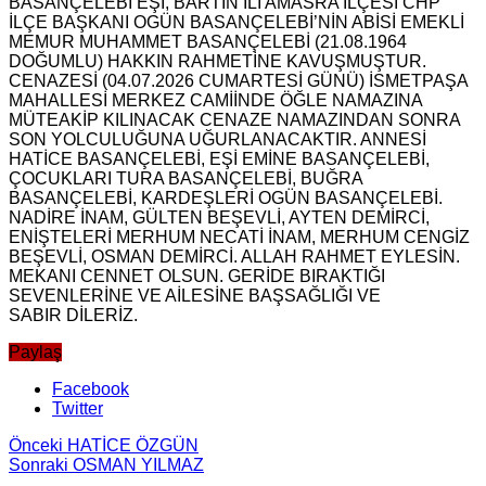
BASANÇELEBİ EŞİ, BARTIN İLİ AMASRA İLÇESİ CHP
İLÇE BAŞKANI OGÜN BASANÇELEBİ’NİN ABİSİ EMEKLİ
MEMUR MUHAMMET BASANÇELEBİ (21.08.1964
DOĞUMLU) HAKKIN RAHMETİNE KAVUŞMUŞTUR.
CENAZESİ (04.07.2026 CUMARTESİ GÜNÜ) İSMETPAŞA
MAHALLESİ MERKEZ CAMİİNDE ÖĞLE NAMAZINA
MÜTEAKİP KILINACAK CENAZE NAMAZINDAN SONRA
SON YOLCULUĞUNA UĞURLANACAKTIR. ANNESİ
HATİCE BASANÇELEBİ, EŞİ EMİNE BASANÇELEBİ,
ÇOCUKLARI TURA BASANÇELEBİ, BUĞRA
BASANÇELEBİ, KARDEŞLERİ OGÜN BASANÇELEBİ.
NADİRE İNAM, GÜLTEN BEŞEVLİ, AYTEN DEMİRCİ,
ENİŞTELERİ MERHUM NECATİ İNAM, MERHUM CENGİZ
BEŞEVLİ, OSMAN DEMİRCİ. ALLAH RAHMET EYLESİN.
MEKANI CENNET OLSUN. GERİDE BIRAKTIĞI
SEVENLERİNE VE AİLESİNE BAŞSAĞLIĞI VE
SABIR DİLERİZ.
Paylaş
Facebook
Twitter
Önceki
HATİCE ÖZGÜN
Sonraki
OSMAN YILMAZ