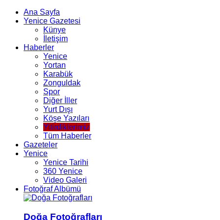
Ana Sayfa
Yenice Gazetesi
Künye
İletişim
Haberler
Yenice
Yortan
Karabük
Zonguldak
Spor
Diğer İller
Yurt Dışı
Köşe Yazıları
Yitirdiklerimiz
Tüm Haberler
Gazeteler
Yenice
Yenice Tarihi
360 Yenice
Video Galeri
Fotoğraf Albümü
Doğa Fotoğrafları