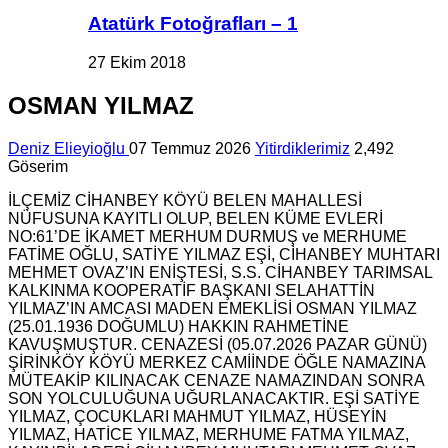
Atatürk Fotoğrafları – 1
27 Ekim 2018
OSMAN YILMAZ
Deniz Elieyioğlu
07 Temmuz 2026
Yitirdiklerimiz
2,492
Göserim
İLÇEMİZ CİHANBEY KÖYÜ BELEN MAHALLESİ
NÜFUSUNA KAYITLI OLUP, BELEN KÜME EVLERİ
NO:61’DE İKAMET MERHUM DURMUŞ ve MERHUME
FATİME OĞLU, SATİYE YILMAZ EŞİ, CİHANBEY MUHTARI
MEHMET OVAZ’IN ENİŞTESİ, S.S. CİHANBEY TARIMSAL
KALKINMA KOOPERATİF BAŞKANI SELAHATTİN
YILMAZ’IN AMCASI MADEN EMEKLİSİ OSMAN YILMAZ
(25.01.1936 DOĞUMLU) HAKKIN RAHMETİNE
KAVUŞMUŞTUR. CENAZESİ (05.07.2026 PAZAR GÜNÜ)
ŞİRİNKÖY KÖYÜ MERKEZ CAMİİNDE ÖĞLE NAMAZINA
MÜTEAKİP KILINACAK CENAZE NAMAZINDAN SONRA
SON YOLCULUĞUNA UĞURLANACAKTIR. EŞİ SATİYE
YILMAZ, ÇOCUKLARI MAHMUT YILMAZ, HÜSEYİN
YILMAZ, HATİCE YILMAZ, MERHUME FATMA YILMAZ,