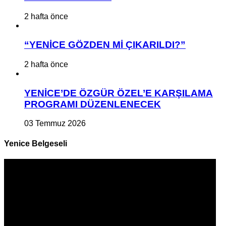
2 hafta önce
“YENİCE GÖZDEN Mİ ÇIKARILDI?”
2 hafta önce
YENİCE’DE ÖZGÜR ÖZEL’E KARŞILAMA
PROGRAMI DÜZENLENECEK
03 Temmuz 2026
Yenice Belgeseli