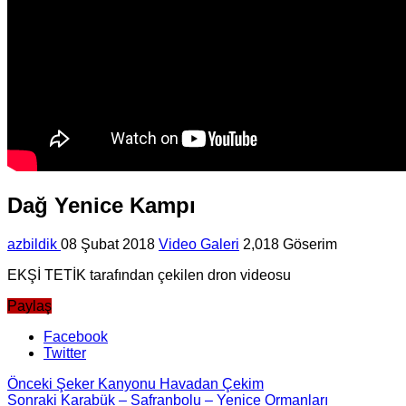
Dağ Yenice Kampı
azbildik
08 Şubat 2018
Video Galeri
2,018 Göserim
EKŞİ TETİK tarafından çekilen dron videosu
Paylaş
Facebook
Twitter
Önceki
Şeker Kanyonu Havadan Çekim
Sonraki
Karabük – Safranbolu – Yenice Ormanları