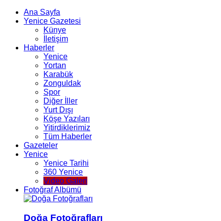
Ana Sayfa
Yenice Gazetesi
Künye
İletişim
Haberler
Yenice
Yortan
Karabük
Zonguldak
Spor
Diğer İller
Yurt Dışı
Köşe Yazıları
Yitirdiklerimiz
Tüm Haberler
Gazeteler
Yenice
Yenice Tarihi
360 Yenice
Video Galeri
Fotoğraf Albümü
Doğa Fotoğrafları