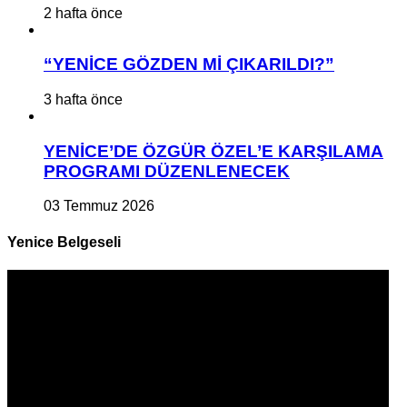
2 hafta önce
“YENİCE GÖZDEN Mİ ÇIKARILDI?”
3 hafta önce
YENİCE’DE ÖZGÜR ÖZEL’E KARŞILAMA
PROGRAMI DÜZENLENECEK
03 Temmuz 2026
Yenice Belgeseli