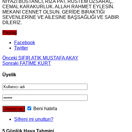
NİYAZİ BOSTANCI, RIZA PAT, RÜSTEM ÖZSARAÇ,
CEMAL KARAKURLUK. ALLAH RAHMET EYLESİN.
MEKANI CENNET OLSUN. GERİDE BIRAKTIĞI
SEVENLERİNE VE AİLESİNE BAŞSAĞLIĞI VE SABIR
DİLERİZ.
Paylaş
Facebook
Twitter
Önceki
SIFIR ATIK MUSTAFA AKAY
Sonraki
FATİME KURT
Üyelik
Beni hatırla
Şifreni mi unuttun?
5 Günlük Hava Tahmini