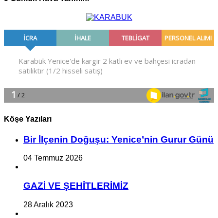
Köşe Yazıları
Bir İlçe­nin Do­ğu­şu: Ye­ni­ce’nin Gurur Günü
04 Temmuz 2026
GAZİ VE ŞEHİTLERİMİZ
28 Aralık 2023