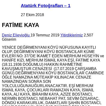
Atatürk Fotoğrafları – 1
27 Ekim 2018
FATİME KAYA
Deniz Elieyioğlu
19 Temmuz 2019
Yitirdiklerimiz
2,507
Göserim
YENİCE DEĞİRMENYANI KÖYÜ NÜFUSUNA KAYITLI
OLUP, DEĞİRMENYANI KÖYÜ BOSTANCILAR KÜME
EVLERİ NO: 37/’DE İKAMET EDEN MERHUM HÜSEYİN ve
HANİFE KIZI, MERHUM İSMAİL KAYA EŞİ, FATİME KAYA
(18.11.1936 DOĞUMLU) HAKKIN RAHMETİNE
KAVUŞMUŞTUR.CENAZESİ (17.07.2019 ÇARŞAMBA
GÜNÜ) DEĞİRMENYANI KÖYÜ BOSTANCILAR CAMİİNDE
ÖĞLE NAMAZINA MÜTEAKİP KILINACAK CENAZE
NAMAZINDAN SONRA SON
YOLCULUĞUNA
UĞURLANACAKTIR. EŞİ MERHUM
İSMAİL KAYA, ÇOCUKLARI RAMAZAN KAYA, İSMAİL
KAYA, ALİ KAYA, İBRAHİM KAYA, AZİZE BOSTANCI,
NERMİN BOSTANCI, NEBAHAT PAT, SEVİM ÖZSARAÇ,
DÖNDÜ KARAKURLUK
, DAMATLARI ŞAHİN BOSTANCI,